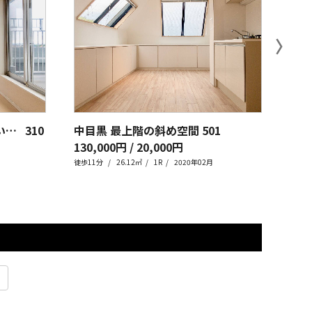
〉
都立大学 普通がいちばん良いんです
310
中目黒 最上階の斜め空間
501
130,000円 / 20,000円
117
徒歩11分
26.12㎡
1R
2020年02月
徒歩1