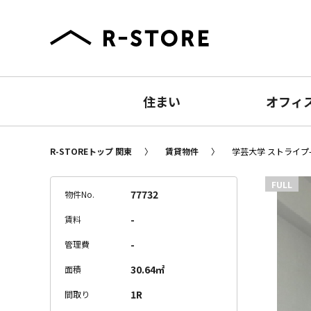
住まい
オフィ
R-STOREトップ 関東
賃貸物件
学芸大学 ストライプ-
FULL
77732
物件No.
-
賃料
-
管理費
30.64㎡
面積
1R
間取り