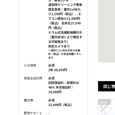
退去時クリーニング費用
借主負担：室内1㎡あた
り1,100円（税込）、エ
アコン壁掛け11,000円
（税込） 天井式27,500
円（税込）
ドラム式洗濯乾燥機付き
（室内状況により撤去す
る可能性あり）
防犯カメラあり
※賃料1.1ヶ月分の仲介手数
料（税込）を別途頂戴いたし
ます
火災保険
必須
2年 20,350円
保証会社利用
必須
初回保証料：総賃料の
同じ
40％ 年次保証料：
10,000円
鍵交換
必須
FULL
22,000円（税込）
緊急サポート
-