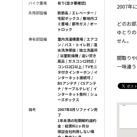
バイク置場
有り(空き要確認)
2007
共用部設備
鉄筋系 / エレベーター /
宅配ボックス / 敷地内ゴ
どのお部
ミ置場 / 都市ガス / オー
トロック
ゆとりの
専有部設備
室内洗濯機置場 / エアコ
せん。
ン / バス・トイレ別 / 温
水洗浄便座 / 独立洗面所
/ 浴室乾燥機 / 追い焚き
間取りや
風呂 / ガスコンロ対応 /
一味違う
コンロ2口以上 / TVモニ
タ付きインターホン / イ
ンターネット接続可 /
BSアンテナ / CSアンテ
ナ / ケーブルテレビ / イ
ンターネット無料 / シュ
ーズボックス
備考
2007年8月リファイン完
了
1年未満の短期解約違約
金：総賃料1ヶ月分
保証会社利用しない場
合：敷金2ヶ月