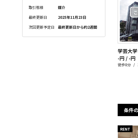
取引態様
媒介
最終更新日
2025年11月23日
次回更新予定日
最終更新日から約2週間
学芸大学 I
-円 / -円
徒歩8分
条件
RENT