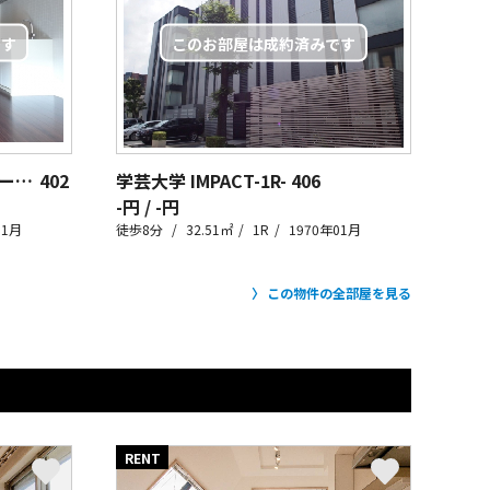
学芸大学 ストライプ-ワンルーム-
402
学芸大学 IMPACT-1R-
406
-円 / -円
01月
徒歩8分
32.51㎡
1R
1970年01月
この物件の全部屋を見る
RENT
RE