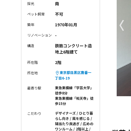
南
採光
不可
ペット飼育
〈
1970年01月
築年
-
リノベーション
鉄筋コンクリート造
構造
地上6階建て
2階
所在階
東京都目黒区鷹番一
所在地
丁目6-19
東急東横線「学芸大学」
最寄り駅
徒歩8分
東急東横線「祐天寺」徒
歩15分
デザイナーズ
ひとり暮
こだわり
らし向き
風を感じる
陽当たり良過ぎ
広めの
ワンルーム
2階以上