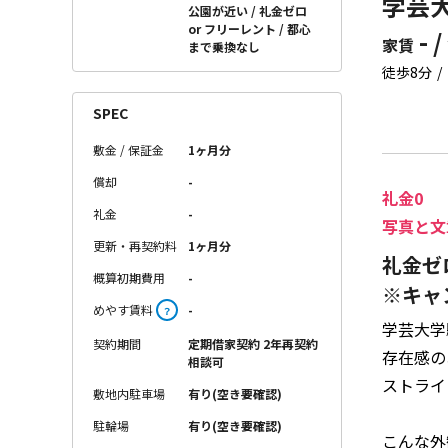
学芸大
公園が近い
礼金ゼロ
or フリーレント
都心
- /
家賃
まで乗換なし
徒歩8分
SPEC
敷金 / 保証金
1ヶ月分
償却
-
礼金0
礼金
-
写真と文
更新・再契約料
1ヶ月分
礼金ゼ
概算初期費用
-
※キャ
めやす賃料
-
？
学芸大学
契約期間
定期借家契約 2年再契約
存在感の
相談可
ストライ
敷地内駐車場
有り(空き要確認)
駐輪場
有り(空き要確認)
こんな外