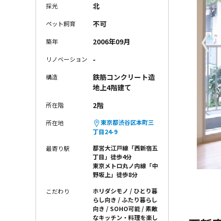
北
採光
不可
ペット飼育
〈
2006年09月
築年
-
リノベーション
鉄筋コンクリート造
構造
地上4階建て
2階
所在階
東京都渋谷区本町三
所在地
丁目24-9
都営大江戸線「西新宿五
最寄り駅
丁目」徒歩4分
東京メトロ丸ノ内線「中
野坂上」徒歩8分
ホリダシモノ
ひとり暮
こだわり
らし向き
ふたり暮らし
向き
SOHO可能
素敵
なキッチン・料理を楽し