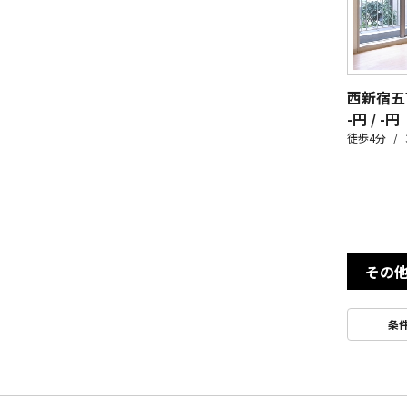
-円 / -円
徒歩4分
その
条