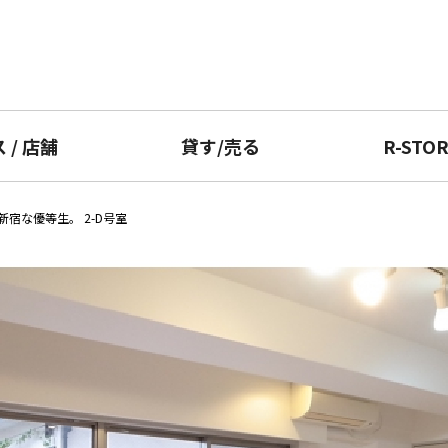
ス
/
店舗
貸す
/
売る
R-STO
新宿な優等生。 2-D号室