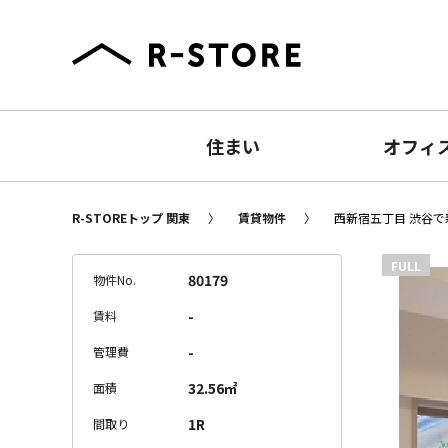
住まい
オフィ
R-STOREトップ 関東
賃貸物件
西新宿五丁目 渋谷で
FULL
80179
物件No.
-
賃料
-
管理費
32.56㎡
面積
1R
間取り