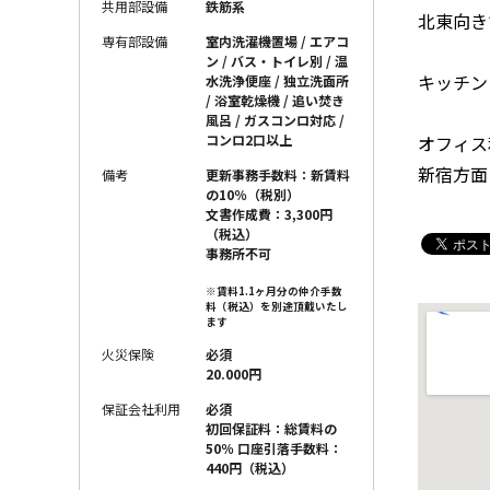
共用部設備
鉄筋系
北東向き
専有部設備
室内洗濯機置場 / エアコ
ン / バス・トイレ別 / 温
キッチン
水洗浄便座 / 独立洗面所
/ 浴室乾燥機 / 追い焚き
風呂 / ガスコンロ対応 /
オフィス
コンロ2口以上
新宿方面
備考
更新事務手数料：新賃料
の10％（税別）
文書作成費：3,300円
（税込）
事務所不可
※賃料1.1ヶ月分の仲介手数
料（税込）を別途頂戴いたし
ます
火災保険
必須
20.000円
保証会社利用
必須
初回保証料：総賃料の
50％ 口座引落手数料：
440円（税込）