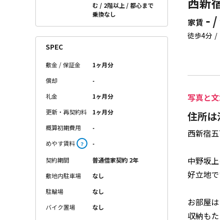
西新宿
む
2階以上
都心まで
乗換なし
- /
家賃
徒歩4分
SPEC
敷金 / 保証金
1ヶ月分
償却
-
写真と文
礼金
1ヶ月分
更新・再契約料
1ヶ月分
住所は
概算初期費用
-
西新宿五
めやす賃料
-
？
中野坂上
契約期間
普通借家契約 2年
好立地で
敷地内駐車場
なし
駐輪場
なし
お部屋は
バイク置場
なし
収納もた