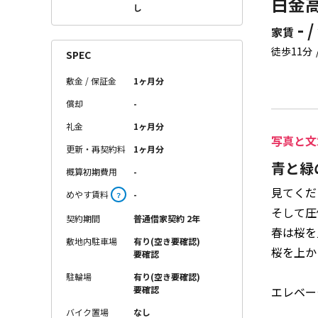
白金高
し
- /
家賃
徒歩11分
SPEC
敷金 / 保証金
1ヶ月分
償却
-
礼金
1ヶ月分
写真と文
更新・再契約料
1ヶ月分
青と緑
概算初期費用
-
見てくだ
めやす賃料
-
？
そして圧
契約期間
普通借家契約 2年
春は桜を
敷地内駐車場
有り(空き要確認)
桜を上か
要確認
駐輪場
有り(空き要確認)
エレベー
要確認
バイク置場
なし