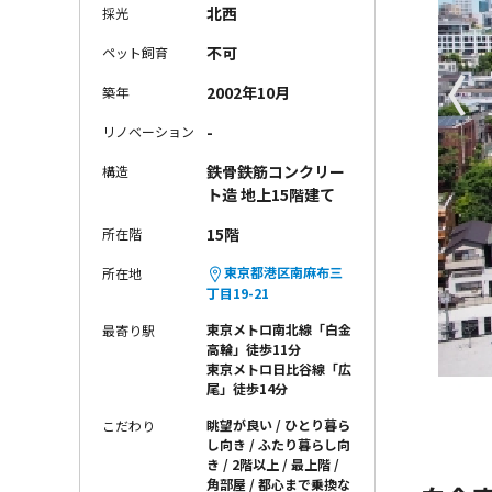
北西
採光
不可
ペット飼育
〈
2002年10月
築年
-
リノベーション
鉄骨鉄筋コンクリー
構造
ト造 地上15階建て
15階
所在階
東京都港区南麻布三
所在地
丁目19-21
東京メトロ南北線「白金
最寄り駅
高輪」徒歩11分
東京メトロ日比谷線「広
尾」徒歩14分
眺望が良い
ひとり暮ら
こだわり
し向き
ふたり暮らし向
き
2階以上
最上階
角部屋
都心まで乗換な