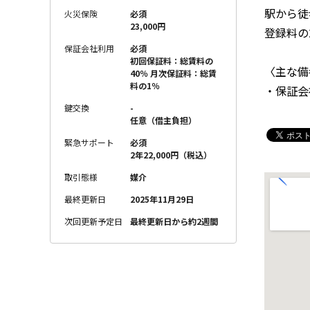
駅から徒
火災保険
必須
23,000円
登録料の
保証会社利用
必須
初回保証料：総賃料の
〈主な備
40％ 月次保証料：総賃
料の1％
・保証会
鍵交換
-
任意（借主負担）
緊急サポート
必須
2年22,000円（税込）
取引態様
媒介
最終更新日
2025年11月29日
次回更新予定日
最終更新日から約2週間