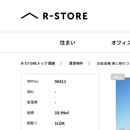
住まい
オフィ
R-STOREトップ 関東
賃貸物件
白金高輪 青と緑のコン
FULL
98411
物件No.
-
賃料
-
管理費
38.99㎡
面積
1LDK
間取り