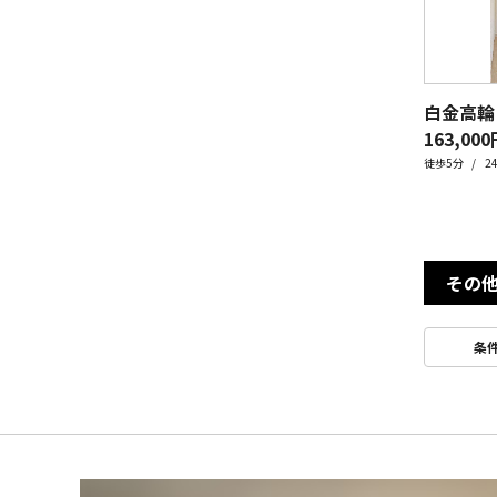
白金高輪
163,000
徒歩5分
2
その
条