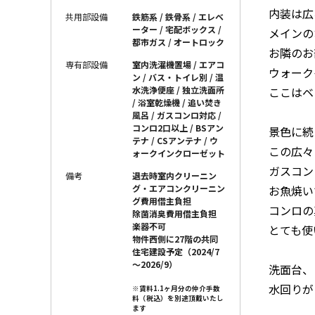
内装は広
共用部設備
鉄筋系 / 鉄骨系 / エレベ
ーター / 宅配ボックス /
メインの
都市ガス / オートロック
お隣のお
専有部設備
室内洗濯機置場 / エアコ
ウォーク
ン / バス・トイレ別 / 温
ここはベ
水洗浄便座 / 独立洗面所
/ 浴室乾燥機 / 追い焚き
風呂 / ガスコンロ対応 /
コンロ2口以上 / BSアン
景色に続
テナ / CSアンテナ / ウ
この広々
ォークインクローゼット
ガスコン
備考
退去時室内クリーニン
お魚焼い
グ・エアコンクリーニン
グ費用借主負担
コンロの
除菌消臭費用借主負担
楽器不可
とても使
物件西側に27階の共同
住宅建設予定（2024/7
～2026/9）
洗面台、
水回りが
※賃料1.1ヶ月分の仲介手数
料（税込）を別途頂戴いたし
ます