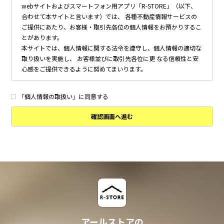
webサイトおよびスマートフォン用アプリ「R-STORE」（以下、
合わせて本サイトと言います）では、 各種不動産情報サービスの
ご提供にあたり、お客様・取引先各位の個人情報をお預かりするこ
とがあります。
本サイトでは、個人情報に関する法令を遵守し、個人情報の適切な
取り扱いを実施し、 お客様並びに取引先各位に更 なる信頼性と安
心感をご提供できるように努めてまいります。
個人情報の取得について
本サイトは、偽りその他不正の手段によらず適正に個人情報を取得
「個人情報の取扱い」に同意する
いたします。
確認画面へ進む
個人情報の利用について
以下に定めのない目的で個人情報を利用する場合、あらかじめご本
人の同意を得た上で行ないます。
・ 本サイトへのお問い合わせ、ご相談、お見積り依頼他、お客様
からのご連絡の対応
・ 本サイトの物件の紹介・管理等の業務委託されたオーナー様、
不動産会社との業務における対応
・ 本サイトからのメールマガジンの送信、その他の対応
・ その他、本サイトの不動産物件情報サービスの提供のために必
要と判断される場合
アールストアの