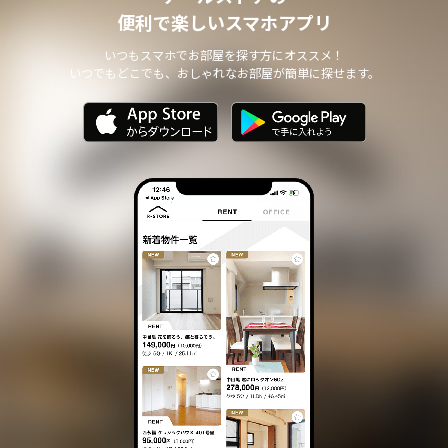
個人情報の安全管理について
便利で楽しいスマホアプリ
本サイトは、取り扱う個人情報の漏洩、滅失またはき損の防止その
他の個人情報の安全管理のために必要かつ適切な措置を講じます。
いつもスマホでお部屋を探す方にオススメ！
いつでもどこでも、おしゃれなお部屋が簡単に探せます。
個人情報の委託について
本サイトは、個人情報の取り扱いの全部または一部を第三者に委託
する場合は、当該第三者について厳正な調査を行い、 取り扱いを
委託された個人情報の安全管理が図られるよう当該第三者に対する
必要かつ適切な監督を行います。
また、コンサルティング、プライバシーマーク申請、ISMS申請業務
におきまして第三者と共同して業務を遂行する場合に 個人情報の
取り扱いを委託する場合 があります。
個人情報の第三者提供について
本サイトは、個人情報保護法等の法令に定めのある場合を除き、
個人情報をあらかじめご本人の同意を得ることなく、第三者に提供
いたしません。
個人情報の開示・訂正等について
本サイトは、ご本人から自己の個人情報についての開示の請求があ
る場合、速やかに開示をいたします。
その際、ご本人であることが確認できない場合 には、開示に応じ
ません。
個人情報の内容に誤りがあり、ご本人から訂正・追加・削除の請求