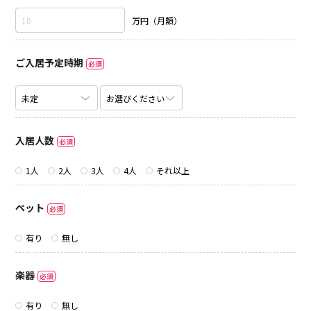
万円（月額）
ご入居予定時期
必須
入居人数
必須
1人
2人
3人
4人
それ以上
ペット
必須
有り
無し
楽器
必須
有り
無し