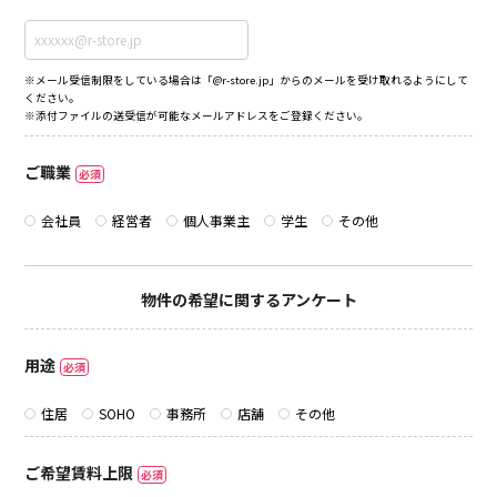
※メール受信制限をしている場合は「@r-store.jp」からのメールを受け取れるようにして
ください。
※添付ファイルの送受信が可能なメールアドレスをご登録ください。
ご職業
必須
会社員
経営者
個人事業主
学生
その他
物件の希望に関するアンケート
用途
必須
住居
SOHO
事務所
店舗
その他
ご希望賃料上限
必須