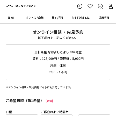
住まい
オフィス
/
店舗
貸す
/
売る
R-STORE
とは
採用情報
オンライン相談 ・内見予約
以下項目をご記入ください。
三軒茶屋 なかよしこよし 302号室
賃料：123,000円 / 管理費：5,000円
用途：住居
ペット：不可
※オンライン相談・現地内見どちらにも対応しています。
ご希望日時（第1希望）
必須
日程
ご都合のよい時間帯