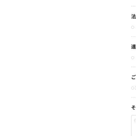
法
連
ご
そ