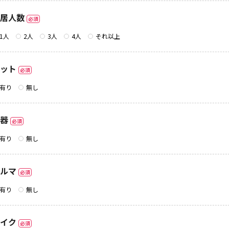
居人数
必須
1人
2人
3人
4人
それ以上
ット
必須
有り
無し
器
必須
有り
無し
ルマ
必須
有り
無し
イク
必須