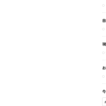
自
現
お
今