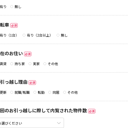
有り
無し
転車
必須
有り（1台）
有り（2台以上）
無し
在のお住い
必須
賃貸
持ち家
実家
その他
引っ越し理由
必須
更新
就職/転職
転勤
同居
その他
回のお引っ越しに際して内覧された物件数
必須