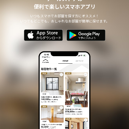
個人情報の安全管理について
便利で楽しいスマホアプリ
本サイトは、取り扱う個人情報の漏洩、滅失またはき損の防止その
他の個人情報の安全管理のために必要かつ適切な措置を講じます。
いつもスマホでお部屋を探す方にオススメ！
いつでもどこでも、おしゃれなお部屋が簡単に探せます。
個人情報の委託について
本サイトは、個人情報の取り扱いの全部または一部を第三者に委託
する場合は、当該第三者について厳正な調査を行い、 取り扱いを
委託された個人情報の安全管理が図られるよう当該第三者に対する
必要かつ適切な監督を行います。
また、コンサルティング、プライバシーマーク申請、ISMS申請業務
におきまして第三者と共同して業務を遂行する場合に 個人情報の
取り扱いを委託する場合 があります。
個人情報の第三者提供について
本サイトは、個人情報保護法等の法令に定めのある場合を除き、
個人情報をあらかじめご本人の同意を得ることなく、第三者に提供
いたしません。
個人情報の開示・訂正等について
本サイトは、ご本人から自己の個人情報についての開示の請求があ
る場合、速やかに開示をいたします。
その際、ご本人であることが確認できない場合 には、開示に応じ
ません。
個人情報の内容に誤りがあり、ご本人から訂正・追加・削除の請求