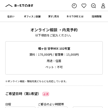
住まい
オフィス
/
店舗
貸す
/
売る
R-STORE
とは
採用情報
オンライン相談 ・内見予約
以下項目をご記入ください。
幡ヶ谷 甘辛MIX 102号室
賃料：170,000円 / 管理費：15,000円
用途：住居
ペット：不可
※オンライン相談・現地内見どちらにも対応しています。
ご希望日時（第1希望）
必須
日程
ご都合のよい時間帯