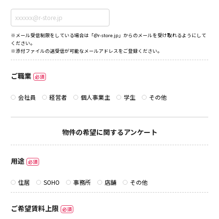
※メール受信制限をしている場合は「@r-store.jp」からのメールを受け取れるようにして
ください。
※添付ファイルの送受信が可能なメールアドレスをご登録ください。
ご職業
必須
会社員
経営者
個人事業主
学生
その他
物件の希望に関するアンケート
用途
必須
住居
SOHO
事務所
店舗
その他
ご希望賃料上限
必須