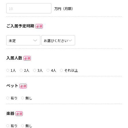
万円（月額）
ご入居予定時期
必須
入居人数
必須
1人
2人
3人
4人
それ以上
ペット
必須
有り
無し
楽器
必須
有り
無し