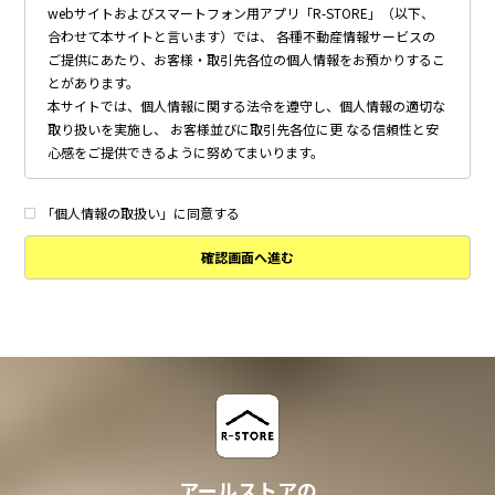
webサイトおよびスマートフォン用アプリ「R-STORE」（以下、
合わせて本サイトと言います）では、 各種不動産情報サービスの
ご提供にあたり、お客様・取引先各位の個人情報をお預かりするこ
とがあります。
本サイトでは、個人情報に関する法令を遵守し、個人情報の適切な
取り扱いを実施し、 お客様並びに取引先各位に更 なる信頼性と安
心感をご提供できるように努めてまいります。
個人情報の取得について
本サイトは、偽りその他不正の手段によらず適正に個人情報を取得
「個人情報の取扱い」に同意する
いたします。
確認画面へ進む
個人情報の利用について
以下に定めのない目的で個人情報を利用する場合、あらかじめご本
人の同意を得た上で行ないます。
・ 本サイトへのお問い合わせ、ご相談、お見積り依頼他、お客様
からのご連絡の対応
・ 本サイトの物件の紹介・管理等の業務委託されたオーナー様、
不動産会社との業務における対応
・ 本サイトからのメールマガジンの送信、その他の対応
・ その他、本サイトの不動産物件情報サービスの提供のために必
要と判断される場合
アールストアの