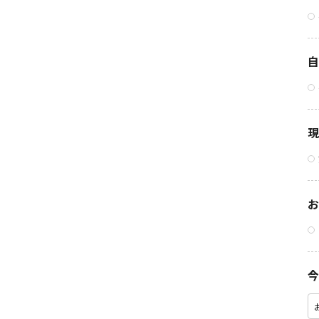
自
現
お
今