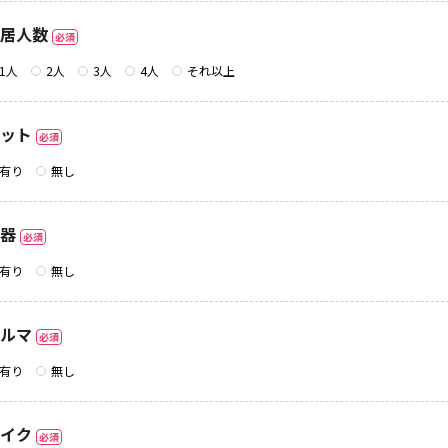
居人数
必須
1人
2人
3人
4人
それ以上
ット
必須
有り
無し
器
必須
有り
無し
ルマ
必須
有り
無し
イク
必須