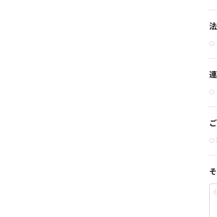
法
連
ご
そ