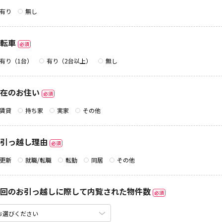
有り
無し
転車
必須
有り（1台）
有り（2台以上）
無し
在のお住い
必須
賃貸
持ち家
実家
その他
引っ越し理由
必須
更新
就職/転職
転勤
同居
その他
回のお引っ越しに際して内覧された物件数
必須