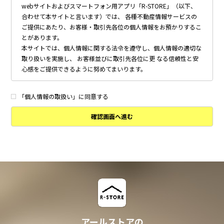
webサイトおよびスマートフォン用アプリ「R-STORE」（以下、
合わせて本サイトと言います）では、 各種不動産情報サービスの
ご提供にあたり、お客様・取引先各位の個人情報をお預かりするこ
とがあります。
本サイトでは、個人情報に関する法令を遵守し、個人情報の適切な
取り扱いを実施し、 お客様並びに取引先各位に更 なる信頼性と安
心感をご提供できるように努めてまいります。
個人情報の取得について
本サイトは、偽りその他不正の手段によらず適正に個人情報を取得
「個人情報の取扱い」に同意する
いたします。
確認画面へ進む
個人情報の利用について
以下に定めのない目的で個人情報を利用する場合、あらかじめご本
人の同意を得た上で行ないます。
・ 本サイトへのお問い合わせ、ご相談、お見積り依頼他、お客様
からのご連絡の対応
・ 本サイトの物件の紹介・管理等の業務委託されたオーナー様、
不動産会社との業務における対応
・ 本サイトからのメールマガジンの送信、その他の対応
・ その他、本サイトの不動産物件情報サービスの提供のために必
要と判断される場合
アールストアの