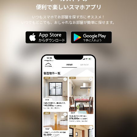
個人情報の安全管理について
便利で楽しいスマホアプリ
本サイトは、取り扱う個人情報の漏洩、滅失またはき損の防止その
他の個人情報の安全管理のために必要かつ適切な措置を講じます。
いつもスマホでお部屋を探す方にオススメ！
いつでもどこでも、おしゃれなお部屋が簡単に探せます。
個人情報の委託について
本サイトは、個人情報の取り扱いの全部または一部を第三者に委託
する場合は、当該第三者について厳正な調査を行い、 取り扱いを
委託された個人情報の安全管理が図られるよう当該第三者に対する
必要かつ適切な監督を行います。
また、コンサルティング、プライバシーマーク申請、ISMS申請業務
におきまして第三者と共同して業務を遂行する場合に 個人情報の
取り扱いを委託する場合 があります。
個人情報の第三者提供について
本サイトは、個人情報保護法等の法令に定めのある場合を除き、
個人情報をあらかじめご本人の同意を得ることなく、第三者に提供
いたしません。
個人情報の開示・訂正等について
本サイトは、ご本人から自己の個人情報についての開示の請求があ
る場合、速やかに開示をいたします。
その際、ご本人であることが確認できない場合 には、開示に応じ
ません。
個人情報の内容に誤りがあり、ご本人から訂正・追加・削除の請求