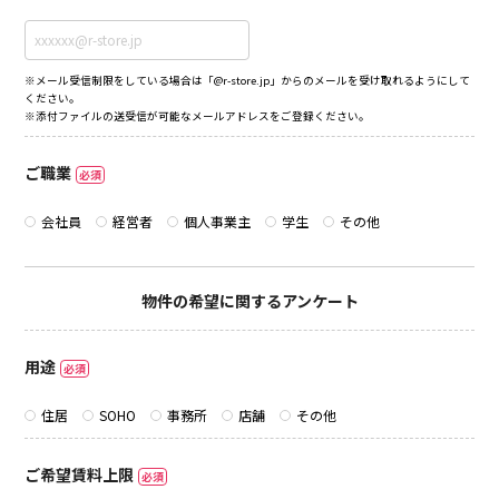
※メール受信制限をしている場合は「@r-store.jp」からのメールを受け取れるようにして
ください。
※添付ファイルの送受信が可能なメールアドレスをご登録ください。
ご職業
必須
会社員
経営者
個人事業主
学生
その他
物件の希望に関するアンケート
用途
必須
住居
SOHO
事務所
店舗
その他
ご希望賃料上限
必須