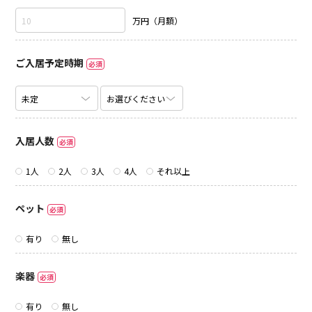
万円（月額）
ご入居予定時期
必須
入居人数
必須
1人
2人
3人
4人
それ以上
ペット
必須
有り
無し
楽器
必須
有り
無し