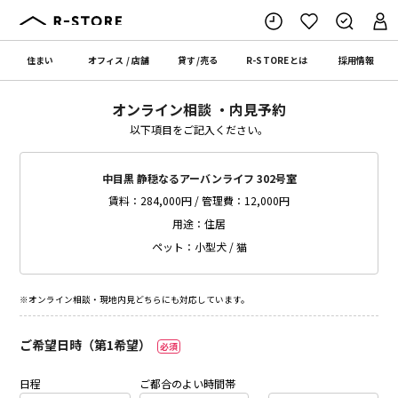
住まい
オフィス
/
店舗
貸す
/
売る
R-STORE
とは
採用情報
オンライン相談 ・内見予約
以下項目をご記入ください。
中目黒 静穏なるアーバンライフ 302号室
賃料：284,000円 / 管理費：12,000円
用途：住居
ペット：小型犬 / 猫
※オンライン相談・現地内見どちらにも対応しています。
ご希望日時（第1希望）
必須
日程
ご都合のよい時間帯