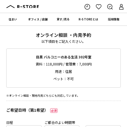
住まい
オフィス
/
店舗
貸す
/
売る
R-STORE
とは
採用情報
オンライン相談 ・内見予約
以下項目をご記入ください。
目黒 バルコニーのある生活 302号室
賃料：118,000円 / 管理費：7,000円
用途：住居
ペット：不可
※オンライン相談・現地内見どちらにも対応しています。
ご希望日時（第1希望）
必須
日程
ご都合のよい時間帯