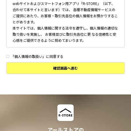
webサイトおよびスマートフォン用アプリ「R-STORE」（以下、
合わせて本サイトと言います）では、 各種不動産情報サービスの
ご提供にあたり、お客様・取引先各位の個人情報をお預かりするこ
とがあります。
本サイトでは、個人情報に関する法令を遵守し、個人情報の適切な
取り扱いを実施し、 お客様並びに取引先各位に更 なる信頼性と安
心感をご提供できるように努めてまいります。
個人情報の取得について
本サイトは、偽りその他不正の手段によらず適正に個人情報を取得
「個人情報の取扱い」に同意する
いたします。
確認画面へ進む
個人情報の利用について
以下に定めのない目的で個人情報を利用する場合、あらかじめご本
人の同意を得た上で行ないます。
・ 本サイトへのお問い合わせ、ご相談、お見積り依頼他、お客様
からのご連絡の対応
・ 本サイトの物件の紹介・管理等の業務委託されたオーナー様、
不動産会社との業務における対応
・ 本サイトからのメールマガジンの送信、その他の対応
・ その他、本サイトの不動産物件情報サービスの提供のために必
要と判断される場合
アールストアの