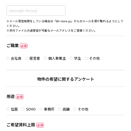
※メール受信制限をしている場合は「@r-store.jp」からのメールを受け取れるようにして
ください。
※添付ファイルの送受信が可能なメールアドレスをご登録ください。
ご職業
必須
会社員
経営者
個人事業主
学生
その他
物件の希望に関するアンケート
用途
必須
住居
SOHO
事務所
店舗
その他
ご希望賃料上限
必須