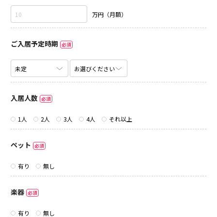
万円（月額）
ご入居予定時期
必須
入居人数
必須
1人
2人
3人
4人
それ以上
ペット
必須
有り
無し
楽器
必須
有り
無し