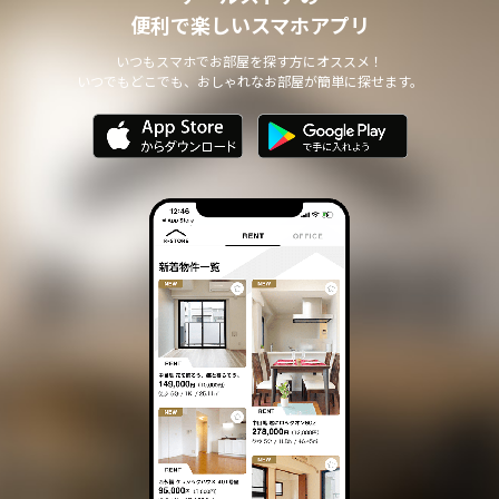
個人情報の安全管理について
便利で楽しいスマホアプリ
本サイトは、取り扱う個人情報の漏洩、滅失またはき損の防止その
他の個人情報の安全管理のために必要かつ適切な措置を講じます。
いつもスマホでお部屋を探す方にオススメ！
いつでもどこでも、おしゃれなお部屋が簡単に探せます。
個人情報の委託について
本サイトは、個人情報の取り扱いの全部または一部を第三者に委託
する場合は、当該第三者について厳正な調査を行い、 取り扱いを
委託された個人情報の安全管理が図られるよう当該第三者に対する
必要かつ適切な監督を行います。
また、コンサルティング、プライバシーマーク申請、ISMS申請業務
におきまして第三者と共同して業務を遂行する場合に 個人情報の
取り扱いを委託する場合 があります。
個人情報の第三者提供について
本サイトは、個人情報保護法等の法令に定めのある場合を除き、
個人情報をあらかじめご本人の同意を得ることなく、第三者に提供
いたしません。
個人情報の開示・訂正等について
本サイトは、ご本人から自己の個人情報についての開示の請求があ
る場合、速やかに開示をいたします。
その際、ご本人であることが確認できない場合 には、開示に応じ
ません。
個人情報の内容に誤りがあり、ご本人から訂正・追加・削除の請求