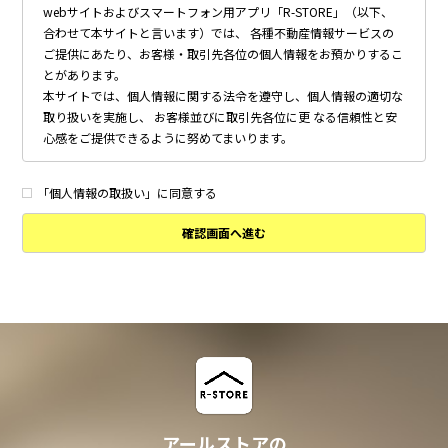
webサイトおよびスマートフォン用アプリ「R-STORE」（以下、
合わせて本サイトと言います）では、 各種不動産情報サービスの
ご提供にあたり、お客様・取引先各位の個人情報をお預かりするこ
とがあります。
本サイトでは、個人情報に関する法令を遵守し、個人情報の適切な
取り扱いを実施し、 お客様並びに取引先各位に更 なる信頼性と安
心感をご提供できるように努めてまいります。
個人情報の取得について
本サイトは、偽りその他不正の手段によらず適正に個人情報を取得
「個人情報の取扱い」に同意する
いたします。
確認画面へ進む
個人情報の利用について
以下に定めのない目的で個人情報を利用する場合、あらかじめご本
人の同意を得た上で行ないます。
・ 本サイトへのお問い合わせ、ご相談、お見積り依頼他、お客様
からのご連絡の対応
・ 本サイトの物件の紹介・管理等の業務委託されたオーナー様、
不動産会社との業務における対応
・ 本サイトからのメールマガジンの送信、その他の対応
・ その他、本サイトの不動産物件情報サービスの提供のために必
要と判断される場合
アールストアの