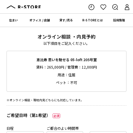
住まい
オフィス
/
店舗
貸す
/
売る
R-STORE
とは
採用情報
オンライン相談 ・内見予約
以下項目をご記入ください。
恵比寿 思いを馳せる 05-loft 205号室
賃料：265,000円 / 管理費：12,000円
用途：住居
ペット：不可
※オンライン相談・現地内見どちらにも対応しています。
ご希望日時（第1希望）
必須
日程
ご都合のよい時間帯