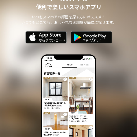
個人情報の安全管理について
便利で楽しいスマホアプリ
本サイトは、取り扱う個人情報の漏洩、滅失またはき損の防止その
他の個人情報の安全管理のために必要かつ適切な措置を講じます。
いつもスマホでお部屋を探す方にオススメ！
いつでもどこでも、おしゃれなお部屋が簡単に探せます。
個人情報の委託について
本サイトは、個人情報の取り扱いの全部または一部を第三者に委託
する場合は、当該第三者について厳正な調査を行い、 取り扱いを
委託された個人情報の安全管理が図られるよう当該第三者に対する
必要かつ適切な監督を行います。
また、コンサルティング、プライバシーマーク申請、ISMS申請業務
におきまして第三者と共同して業務を遂行する場合に 個人情報の
取り扱いを委託する場合 があります。
個人情報の第三者提供について
本サイトは、個人情報保護法等の法令に定めのある場合を除き、
個人情報をあらかじめご本人の同意を得ることなく、第三者に提供
いたしません。
個人情報の開示・訂正等について
本サイトは、ご本人から自己の個人情報についての開示の請求があ
る場合、速やかに開示をいたします。
その際、ご本人であることが確認できない場合 には、開示に応じ
ません。
個人情報の内容に誤りがあり、ご本人から訂正・追加・削除の請求