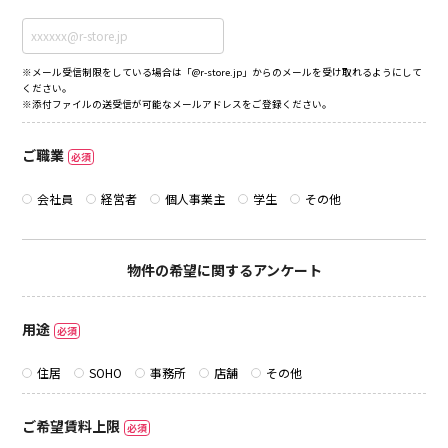
※メール受信制限をしている場合は「@r-store.jp」からのメールを受け取れるようにして
ください。
※添付ファイルの送受信が可能なメールアドレスをご登録ください。
ご職業
必須
会社員
経営者
個人事業主
学生
その他
物件の希望に関するアンケート
用途
必須
住居
SOHO
事務所
店舗
その他
ご希望賃料上限
必須