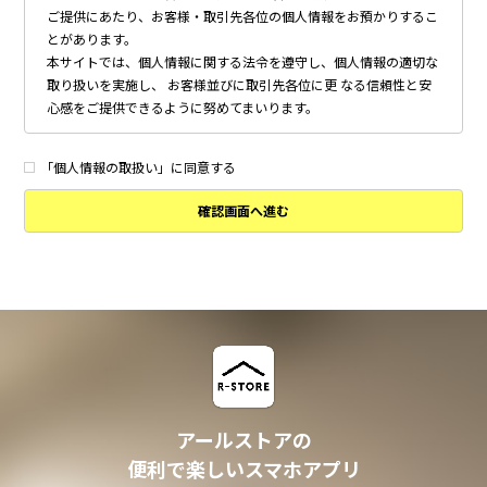
ご提供にあたり、お客様・取引先各位の個人情報をお預かりするこ
とがあります。
本サイトでは、個人情報に関する法令を遵守し、個人情報の適切な
取り扱いを実施し、 お客様並びに取引先各位に更 なる信頼性と安
心感をご提供できるように努めてまいります。
個人情報の取得について
本サイトは、偽りその他不正の手段によらず適正に個人情報を取得
「個人情報の取扱い」に同意する
いたします。
確認画面へ進む
個人情報の利用について
以下に定めのない目的で個人情報を利用する場合、あらかじめご本
人の同意を得た上で行ないます。
・ 本サイトへのお問い合わせ、ご相談、お見積り依頼他、お客様
からのご連絡の対応
・ 本サイトの物件の紹介・管理等の業務委託されたオーナー様、
不動産会社との業務における対応
・ 本サイトからのメールマガジンの送信、その他の対応
・ その他、本サイトの不動産物件情報サービスの提供のために必
要と判断される場合
アールストアの
個人情報の安全管理について
便利で楽しいスマホアプリ
本サイトは、取り扱う個人情報の漏洩、滅失またはき損の防止その