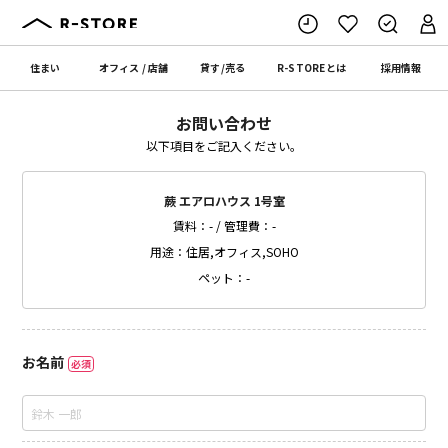
住まい
オフィス
/
店舗
貸す
/
売る
R-STORE
とは
採用情報
お問い合わせ
以下項目をご記入ください。
蕨 エアロハウス 1号室
賃料：- / 管理費：-
用途：住居,オフィス,SOHO
ペット：-
お名前
必須