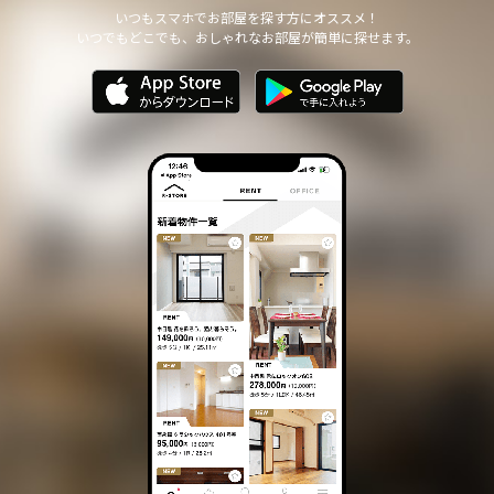
他の個人情報の安全管理のために必要かつ適切な措置を講じます。
いつもスマホでお部屋を探す方にオススメ！
いつでもどこでも、おしゃれなお部屋が簡単に探せます。
個人情報の委託について
本サイトは、個人情報の取り扱いの全部または一部を第三者に委託
する場合は、当該第三者について厳正な調査を行い、 取り扱いを
委託された個人情報の安全管理が図られるよう当該第三者に対する
必要かつ適切な監督を行います。
また、コンサルティング、プライバシーマーク申請、ISMS申請業務
におきまして第三者と共同して業務を遂行する場合に 個人情報の
取り扱いを委託する場合 があります。
個人情報の第三者提供について
本サイトは、個人情報保護法等の法令に定めのある場合を除き、
個人情報をあらかじめご本人の同意を得ることなく、第三者に提供
いたしません。
個人情報の開示・訂正等について
本サイトは、ご本人から自己の個人情報についての開示の請求があ
る場合、速やかに開示をいたします。
その際、ご本人であることが確認できない場合 には、開示に応じ
ません。
個人情報の内容に誤りがあり、ご本人から訂正・追加・削除の請求
がある場合、調査の上、速やかにこれらの請求に対応いたします。