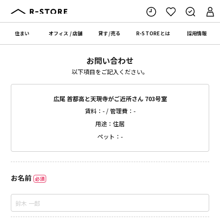
住まい
オフィス
/
店舗
貸す
/
売る
R-STORE
とは
採用情報
お問い合わせ
以下項目をご記入ください。
広尾 首都高と天現寺がご近所さん 703号室
賃料：- / 管理費：-
用途：住居
ペット：-
お名前
必須