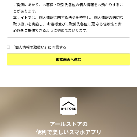
ご提供にあたり、お客様・取引先各位の個人情報をお預かりするこ
とがあります。
本サイトでは、個人情報に関する法令を遵守し、個人情報の適切な
取り扱いを実施し、 お客様並びに取引先各位に更 なる信頼性と安
心感をご提供できるように努めてまいります。
個人情報の取得について
本サイトは、偽りその他不正の手段によらず適正に個人情報を取得
「個人情報の取扱い」に同意する
いたします。
確認画面へ進む
個人情報の利用について
以下に定めのない目的で個人情報を利用する場合、あらかじめご本
人の同意を得た上で行ないます。
・ 本サイトへのお問い合わせ、ご相談、お見積り依頼他、お客様
からのご連絡の対応
・ 本サイトの物件の紹介・管理等の業務委託されたオーナー様、
不動産会社との業務における対応
・ 本サイトからのメールマガジンの送信、その他の対応
・ その他、本サイトの不動産物件情報サービスの提供のために必
要と判断される場合
アールストアの
個人情報の安全管理について
便利で楽しいスマホアプリ
本サイトは、取り扱う個人情報の漏洩、滅失またはき損の防止その