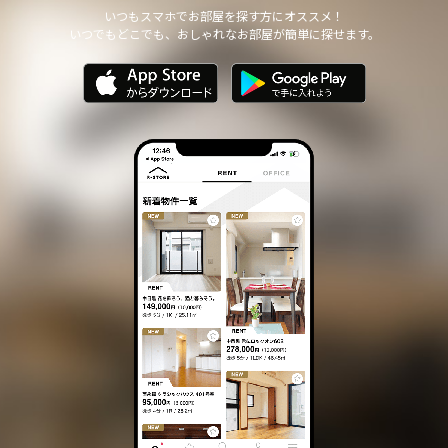
他の個人情報の安全管理のために必要かつ適切な措置を講じます。
いつもスマホでお部屋を探す方にオススメ！
いつでもどこでも、おしゃれなお部屋が簡単に探せます。
個人情報の委託について
本サイトは、個人情報の取り扱いの全部または一部を第三者に委託
する場合は、当該第三者について厳正な調査を行い、 取り扱いを
委託された個人情報の安全管理が図られるよう当該第三者に対する
必要かつ適切な監督を行います。
また、コンサルティング、プライバシーマーク申請、ISMS申請業務
におきまして第三者と共同して業務を遂行する場合に 個人情報の
取り扱いを委託する場合 があります。
個人情報の第三者提供について
本サイトは、個人情報保護法等の法令に定めのある場合を除き、
個人情報をあらかじめご本人の同意を得ることなく、第三者に提供
いたしません。
個人情報の開示・訂正等について
本サイトは、ご本人から自己の個人情報についての開示の請求があ
る場合、速やかに開示をいたします。
その際、ご本人であることが確認できない場合 には、開示に応じ
ません。
個人情報の内容に誤りがあり、ご本人から訂正・追加・削除の請求
がある場合、調査の上、速やかにこれらの請求に対応いたします。