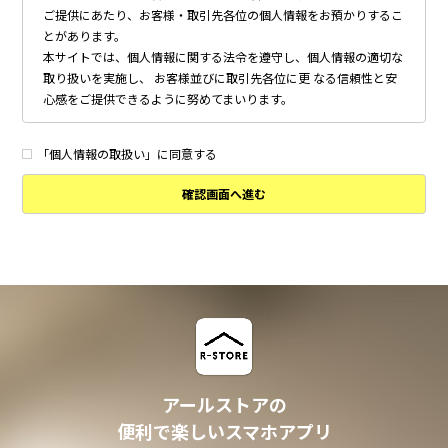
ご提供にあたり、お客様・取引先各位の個人情報をお預かりするこ
とがあります。
本サイトでは、個人情報に関する法令を遵守し、個人情報の適切な
取り扱いを実施し、 お客様並びに取引先各位に更 なる信頼性と安
心感をご提供できるように努めてまいります。
個人情報の取得について
本サイトは、偽りその他不正の手段によらず適正に個人情報を取得
「個人情報の取扱い」に同意する
いたします。
確認画面へ進む
個人情報の利用について
以下に定めのない目的で個人情報を利用する場合、あらかじめご本
人の同意を得た上で行ないます。
・ 本サイトへのお問い合わせ、ご相談、お見積り依頼他、お客様
からのご連絡の対応
・ 本サイトの物件の紹介・管理等の業務委託されたオーナー様、
不動産会社との業務における対応
・ 本サイトからのメールマガジンの送信、その他の対応
・ その他、本サイトの不動産物件情報サービスの提供のために必
要と判断される場合
アールストアの
個人情報の安全管理について
便利で楽しいスマホアプリ
本サイトは、取り扱う個人情報の漏洩、滅失またはき損の防止その