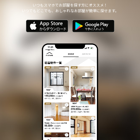
他の個人情報の安全管理のために必要かつ適切な措置を講じます。
いつもスマホでお部屋を探す方にオススメ！
いつでもどこでも、おしゃれなお部屋が簡単に探せます。
個人情報の委託について
本サイトは、個人情報の取り扱いの全部または一部を第三者に委託
する場合は、当該第三者について厳正な調査を行い、 取り扱いを
委託された個人情報の安全管理が図られるよう当該第三者に対する
必要かつ適切な監督を行います。
また、コンサルティング、プライバシーマーク申請、ISMS申請業務
におきまして第三者と共同して業務を遂行する場合に 個人情報の
取り扱いを委託する場合 があります。
個人情報の第三者提供について
本サイトは、個人情報保護法等の法令に定めのある場合を除き、
個人情報をあらかじめご本人の同意を得ることなく、第三者に提供
いたしません。
個人情報の開示・訂正等について
本サイトは、ご本人から自己の個人情報についての開示の請求があ
る場合、速やかに開示をいたします。
その際、ご本人であることが確認できない場合 には、開示に応じ
ません。
個人情報の内容に誤りがあり、ご本人から訂正・追加・削除の請求
がある場合、調査の上、速やかにこれらの請求に対応いたします。