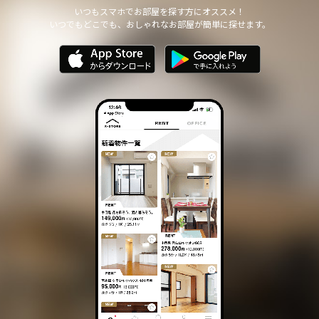
他の個人情報の安全管理のために必要かつ適切な措置を講じます。
いつもスマホでお部屋を探す方にオススメ！
いつでもどこでも、おしゃれなお部屋が簡単に探せます。
個人情報の委託について
本サイトは、個人情報の取り扱いの全部または一部を第三者に委託
する場合は、当該第三者について厳正な調査を行い、 取り扱いを
委託された個人情報の安全管理が図られるよう当該第三者に対する
必要かつ適切な監督を行います。
また、コンサルティング、プライバシーマーク申請、ISMS申請業務
におきまして第三者と共同して業務を遂行する場合に 個人情報の
取り扱いを委託する場合 があります。
個人情報の第三者提供について
本サイトは、個人情報保護法等の法令に定めのある場合を除き、
個人情報をあらかじめご本人の同意を得ることなく、第三者に提供
いたしません。
個人情報の開示・訂正等について
本サイトは、ご本人から自己の個人情報についての開示の請求があ
る場合、速やかに開示をいたします。
その際、ご本人であることが確認できない場合 には、開示に応じ
ません。
個人情報の内容に誤りがあり、ご本人から訂正・追加・削除の請求
がある場合、調査の上、速やかにこれらの請求に対応いたします。