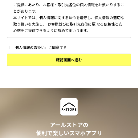
ご提供にあたり、お客様・取引先各位の個人情報をお預かりするこ
とがあります。
本サイトでは、個人情報に関する法令を遵守し、個人情報の適切な
取り扱いを実施し、 お客様並びに取引先各位に更 なる信頼性と安
心感をご提供できるように努めてまいります。
個人情報の取得について
本サイトは、偽りその他不正の手段によらず適正に個人情報を取得
「個人情報の取扱い」に同意する
いたします。
確認画面へ進む
個人情報の利用について
以下に定めのない目的で個人情報を利用する場合、あらかじめご本
人の同意を得た上で行ないます。
・ 本サイトへのお問い合わせ、ご相談、お見積り依頼他、お客様
からのご連絡の対応
・ 本サイトの物件の紹介・管理等の業務委託されたオーナー様、
不動産会社との業務における対応
・ 本サイトからのメールマガジンの送信、その他の対応
・ その他、本サイトの不動産物件情報サービスの提供のために必
要と判断される場合
アールストアの
個人情報の安全管理について
便利で楽しいスマホアプリ
本サイトは、取り扱う個人情報の漏洩、滅失またはき損の防止その