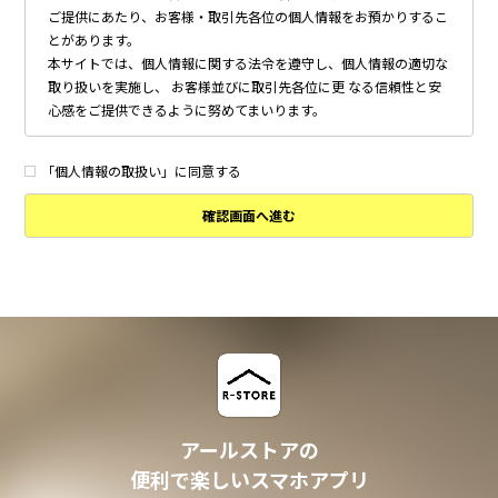
ご提供にあたり、お客様・取引先各位の個人情報をお預かりするこ
とがあります。
本サイトでは、個人情報に関する法令を遵守し、個人情報の適切な
取り扱いを実施し、 お客様並びに取引先各位に更 なる信頼性と安
心感をご提供できるように努めてまいります。
個人情報の取得について
本サイトは、偽りその他不正の手段によらず適正に個人情報を取得
「個人情報の取扱い」に同意する
いたします。
確認画面へ進む
個人情報の利用について
以下に定めのない目的で個人情報を利用する場合、あらかじめご本
人の同意を得た上で行ないます。
・ 本サイトへのお問い合わせ、ご相談、お見積り依頼他、お客様
からのご連絡の対応
・ 本サイトの物件の紹介・管理等の業務委託されたオーナー様、
不動産会社との業務における対応
・ 本サイトからのメールマガジンの送信、その他の対応
・ その他、本サイトの不動産物件情報サービスの提供のために必
要と判断される場合
アールストアの
個人情報の安全管理について
便利で楽しいスマホアプリ
本サイトは、取り扱う個人情報の漏洩、滅失またはき損の防止その