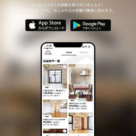
他の個人情報の安全管理のために必要かつ適切な措置を講じます。
いつもスマホでお部屋を探す方にオススメ！
いつでもどこでも、おしゃれなお部屋が簡単に探せます。
個人情報の委託について
本サイトは、個人情報の取り扱いの全部または一部を第三者に委託
する場合は、当該第三者について厳正な調査を行い、 取り扱いを
委託された個人情報の安全管理が図られるよう当該第三者に対する
必要かつ適切な監督を行います。
また、コンサルティング、プライバシーマーク申請、ISMS申請業務
におきまして第三者と共同して業務を遂行する場合に 個人情報の
取り扱いを委託する場合 があります。
個人情報の第三者提供について
本サイトは、個人情報保護法等の法令に定めのある場合を除き、
個人情報をあらかじめご本人の同意を得ることなく、第三者に提供
いたしません。
個人情報の開示・訂正等について
本サイトは、ご本人から自己の個人情報についての開示の請求があ
る場合、速やかに開示をいたします。
その際、ご本人であることが確認できない場合 には、開示に応じ
ません。
個人情報の内容に誤りがあり、ご本人から訂正・追加・削除の請求
がある場合、調査の上、速やかにこれらの請求に対応いたします。