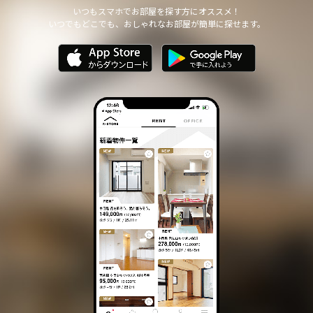
他の個人情報の安全管理のために必要かつ適切な措置を講じます。
いつもスマホでお部屋を探す方にオススメ！
いつでもどこでも、おしゃれなお部屋が簡単に探せます。
個人情報の委託について
本サイトは、個人情報の取り扱いの全部または一部を第三者に委託
する場合は、当該第三者について厳正な調査を行い、 取り扱いを
委託された個人情報の安全管理が図られるよう当該第三者に対する
必要かつ適切な監督を行います。
また、コンサルティング、プライバシーマーク申請、ISMS申請業務
におきまして第三者と共同して業務を遂行する場合に 個人情報の
取り扱いを委託する場合 があります。
個人情報の第三者提供について
本サイトは、個人情報保護法等の法令に定めのある場合を除き、
個人情報をあらかじめご本人の同意を得ることなく、第三者に提供
いたしません。
個人情報の開示・訂正等について
本サイトは、ご本人から自己の個人情報についての開示の請求があ
る場合、速やかに開示をいたします。
その際、ご本人であることが確認できない場合 には、開示に応じ
ません。
個人情報の内容に誤りがあり、ご本人から訂正・追加・削除の請求
がある場合、調査の上、速やかにこれらの請求に対応いたします。