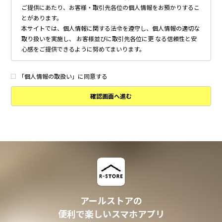
ご提供にあたり、お客様・取引先各位の個人情報をお預かりするこ
とがあります。
本サイトでは、個人情報に関する法令を遵守し、個人情報の適切な
取り扱いを実施し、 お客様並びに取引先各位に更 なる信頼性と安
心感をご提供できるように努めてまいります。
個人情報の取得について
本サイトは、偽りその他不正の手段によらず適正に個人情報を取得
「個人情報の取扱い」に同意する
いたします。
確認画面へ進む
個人情報の利用について
以下に定めのない目的で個人情報を利用する場合、あらかじめご本
人の同意を得た上で行ないます。
・ 本サイトへのお問い合わせ、ご相談、お見積り依頼他、お客様
からのご連絡の対応
・ 本サイトの物件の紹介・管理等の業務委託されたオーナー様、
不動産会社との業務における対応
・ 本サイトからのメールマガジンの送信、その他の対応
・ その他、本サイトの不動産物件情報サービスの提供のために必
要と判断される場合
アールストアの
個人情報の安全管理について
便利で楽しいスマホアプリ
本サイトは、取り扱う個人情報の漏洩、滅失またはき損の防止その