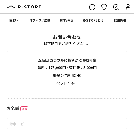
住まい
オフィス
/
店舗
貸す
/
売る
R-STORE
とは
採用情報
お問い合わせ
以下項目をご記入ください。
五反田 カラフルに賑やかに 601号室
賃料：175,000円 / 管理費：5,000円
用途：住居,SOHO
ペット：不可
お名前
必須