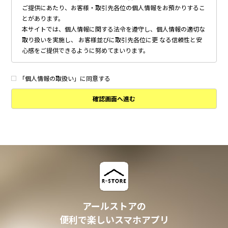
ご提供にあたり、お客様・取引先各位の個人情報をお預かりするこ
とがあります。
本サイトでは、個人情報に関する法令を遵守し、個人情報の適切な
取り扱いを実施し、 お客様並びに取引先各位に更 なる信頼性と安
心感をご提供できるように努めてまいります。
個人情報の取得について
本サイトは、偽りその他不正の手段によらず適正に個人情報を取得
「個人情報の取扱い」に同意する
いたします。
確認画面へ進む
個人情報の利用について
以下に定めのない目的で個人情報を利用する場合、あらかじめご本
人の同意を得た上で行ないます。
・ 本サイトへのお問い合わせ、ご相談、お見積り依頼他、お客様
からのご連絡の対応
・ 本サイトの物件の紹介・管理等の業務委託されたオーナー様、
不動産会社との業務における対応
・ 本サイトからのメールマガジンの送信、その他の対応
・ その他、本サイトの不動産物件情報サービスの提供のために必
要と判断される場合
アールストアの
個人情報の安全管理について
便利で楽しいスマホアプリ
本サイトは、取り扱う個人情報の漏洩、滅失またはき損の防止その