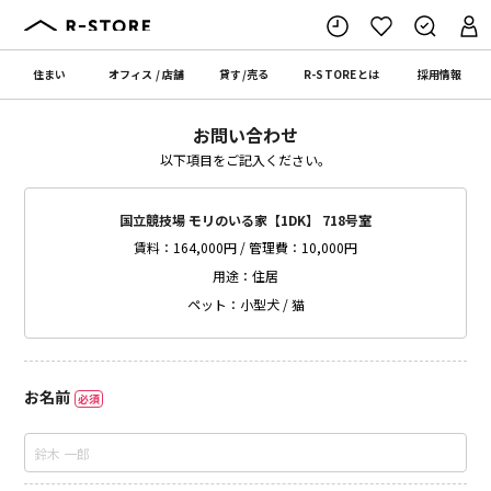
住まい
オフィス
/
店舗
貸す
/
売る
R-STORE
とは
採用情報
お問い合わせ
以下項目をご記入ください。
国立競技場 モリのいる家【1DK】 718号室
賃料：164,000円 / 管理費：10,000円
用途：住居
ペット：小型犬 / 猫
お名前
必須