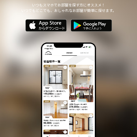
他の個人情報の安全管理のために必要かつ適切な措置を講じます。
いつもスマホでお部屋を探す方にオススメ！
いつでもどこでも、おしゃれなお部屋が簡単に探せます。
個人情報の委託について
本サイトは、個人情報の取り扱いの全部または一部を第三者に委託
する場合は、当該第三者について厳正な調査を行い、 取り扱いを
委託された個人情報の安全管理が図られるよう当該第三者に対する
必要かつ適切な監督を行います。
また、コンサルティング、プライバシーマーク申請、ISMS申請業務
におきまして第三者と共同して業務を遂行する場合に 個人情報の
取り扱いを委託する場合 があります。
個人情報の第三者提供について
本サイトは、個人情報保護法等の法令に定めのある場合を除き、
個人情報をあらかじめご本人の同意を得ることなく、第三者に提供
いたしません。
個人情報の開示・訂正等について
本サイトは、ご本人から自己の個人情報についての開示の請求があ
る場合、速やかに開示をいたします。
その際、ご本人であることが確認できない場合 には、開示に応じ
ません。
個人情報の内容に誤りがあり、ご本人から訂正・追加・削除の請求
がある場合、調査の上、速やかにこれらの請求に対応いたします。