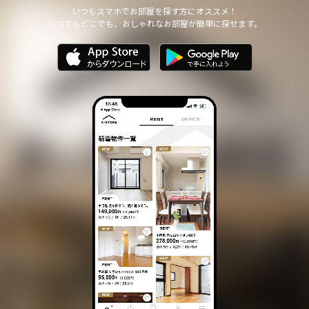
他の個人情報の安全管理のために必要かつ適切な措置を講じます。
いつもスマホでお部屋を探す方にオススメ！
いつでもどこでも、おしゃれなお部屋が簡単に探せます。
個人情報の委託について
本サイトは、個人情報の取り扱いの全部または一部を第三者に委託
する場合は、当該第三者について厳正な調査を行い、 取り扱いを
委託された個人情報の安全管理が図られるよう当該第三者に対する
必要かつ適切な監督を行います。
また、コンサルティング、プライバシーマーク申請、ISMS申請業務
におきまして第三者と共同して業務を遂行する場合に 個人情報の
取り扱いを委託する場合 があります。
個人情報の第三者提供について
本サイトは、個人情報保護法等の法令に定めのある場合を除き、
個人情報をあらかじめご本人の同意を得ることなく、第三者に提供
いたしません。
個人情報の開示・訂正等について
本サイトは、ご本人から自己の個人情報についての開示の請求があ
る場合、速やかに開示をいたします。
その際、ご本人であることが確認できない場合 には、開示に応じ
ません。
個人情報の内容に誤りがあり、ご本人から訂正・追加・削除の請求
がある場合、調査の上、速やかにこれらの請求に対応いたします。