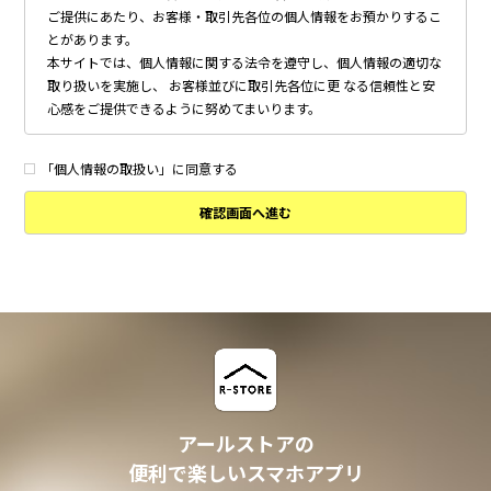
ご提供にあたり、お客様・取引先各位の個人情報をお預かりするこ
とがあります。
本サイトでは、個人情報に関する法令を遵守し、個人情報の適切な
取り扱いを実施し、 お客様並びに取引先各位に更 なる信頼性と安
心感をご提供できるように努めてまいります。
個人情報の取得について
本サイトは、偽りその他不正の手段によらず適正に個人情報を取得
「個人情報の取扱い」に同意する
いたします。
確認画面へ進む
個人情報の利用について
以下に定めのない目的で個人情報を利用する場合、あらかじめご本
人の同意を得た上で行ないます。
・ 本サイトへのお問い合わせ、ご相談、お見積り依頼他、お客様
からのご連絡の対応
・ 本サイトの物件の紹介・管理等の業務委託されたオーナー様、
不動産会社との業務における対応
・ 本サイトからのメールマガジンの送信、その他の対応
・ その他、本サイトの不動産物件情報サービスの提供のために必
要と判断される場合
アールストアの
個人情報の安全管理について
便利で楽しいスマホアプリ
本サイトは、取り扱う個人情報の漏洩、滅失またはき損の防止その