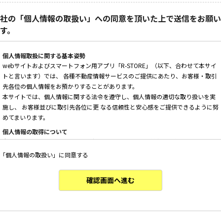
社の「個人情報の取扱い」への同意を頂いた上で送信をお願い
す。
個人情報取扱に関する基本姿勢
webサイトおよびスマートフォン用アプリ「R-STORE」（以下、合わせて本サイ
トと言います）では、 各種不動産情報サービスのご提供にあたり、お客様・取引
先各位の個人情報をお預かりすることがあります。
本サイトでは、個人情報に関する法令を遵守し、個人情報の適切な取り扱いを実
施し、 お客様並びに取引先各位に更 なる信頼性と安心感をご提供できるように努
めてまいります。
個人情報の取得について
本サイトは、偽りその他不正の手段によらず適正に個人情報を取得いたします。
「個人情報の取扱い」に同意する
個人情報の利用について
以下に定めのない目的で個人情報を利用する場合、あらかじめご本人の同意を得
た上で行ないます。
確認画面へ進む
・ 本サイトへのお問い合わせ、ご相談、お見積り依頼他、お客様からのご連絡の
対応
・ 本サイトの物件の紹介・管理等の業務委託されたオーナー様、不動産会社との
業務における対応