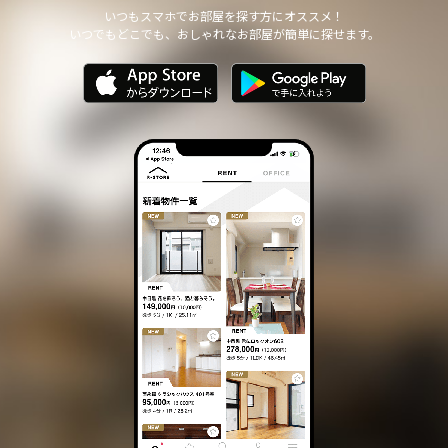
他の個人情報の安全管理のために必要かつ適切な措置を講じます。
いつもスマホでお部屋を探す方にオススメ！
いつでもどこでも、おしゃれなお部屋が簡単に探せます。
個人情報の委託について
本サイトは、個人情報の取り扱いの全部または一部を第三者に委託
する場合は、当該第三者について厳正な調査を行い、 取り扱いを
委託された個人情報の安全管理が図られるよう当該第三者に対する
必要かつ適切な監督を行います。
また、コンサルティング、プライバシーマーク申請、ISMS申請業務
におきまして第三者と共同して業務を遂行する場合に 個人情報の
取り扱いを委託する場合 があります。
個人情報の第三者提供について
本サイトは、個人情報保護法等の法令に定めのある場合を除き、
個人情報をあらかじめご本人の同意を得ることなく、第三者に提供
いたしません。
個人情報の開示・訂正等について
本サイトは、ご本人から自己の個人情報についての開示の請求があ
る場合、速やかに開示をいたします。
その際、ご本人であることが確認できない場合 には、開示に応じ
ません。
個人情報の内容に誤りがあり、ご本人から訂正・追加・削除の請求
がある場合、調査の上、速やかにこれらの請求に対応いたします。