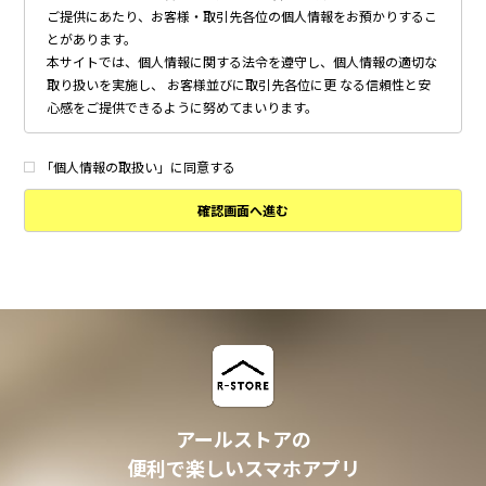
ご提供にあたり、お客様・取引先各位の個人情報をお預かりするこ
とがあります。
本サイトでは、個人情報に関する法令を遵守し、個人情報の適切な
取り扱いを実施し、 お客様並びに取引先各位に更 なる信頼性と安
心感をご提供できるように努めてまいります。
個人情報の取得について
本サイトは、偽りその他不正の手段によらず適正に個人情報を取得
「個人情報の取扱い」に同意する
いたします。
確認画面へ進む
個人情報の利用について
以下に定めのない目的で個人情報を利用する場合、あらかじめご本
人の同意を得た上で行ないます。
・ 本サイトへのお問い合わせ、ご相談、お見積り依頼他、お客様
からのご連絡の対応
・ 本サイトの物件の紹介・管理等の業務委託されたオーナー様、
不動産会社との業務における対応
・ 本サイトからのメールマガジンの送信、その他の対応
・ その他、本サイトの不動産物件情報サービスの提供のために必
要と判断される場合
アールストアの
個人情報の安全管理について
便利で楽しいスマホアプリ
本サイトは、取り扱う個人情報の漏洩、滅失またはき損の防止その