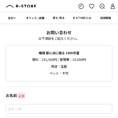
住まい
オフィス
/
店舗
貸す
/
売る
R-STORE
とは
採用情報
お問い合わせ
以下項目をご記入ください。
曙橋 都心派に贈る 1005号室
賃料：231,500円 / 管理費：10,000円
用途：住居
ペット：不可
お名前
必須