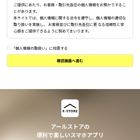
ご提供にあたり、お客様・取引先各位の個人情報をお預かりするこ
とがあります。
本サイトでは、個人情報に関する法令を遵守し、個人情報の適切な
取り扱いを実施し、 お客様並びに取引先各位に更 なる信頼性と安
心感をご提供できるように努めてまいります。
個人情報の取得について
本サイトは、偽りその他不正の手段によらず適正に個人情報を取得
「個人情報の取扱い」に同意する
いたします。
確認画面へ進む
個人情報の利用について
以下に定めのない目的で個人情報を利用する場合、あらかじめご本
人の同意を得た上で行ないます。
・ 本サイトへのお問い合わせ、ご相談、お見積り依頼他、お客様
からのご連絡の対応
・ 本サイトの物件の紹介・管理等の業務委託されたオーナー様、
不動産会社との業務における対応
・ 本サイトからのメールマガジンの送信、その他の対応
・ その他、本サイトの不動産物件情報サービスの提供のために必
要と判断される場合
アールストアの
個人情報の安全管理について
便利で楽しいスマホアプリ
本サイトは、取り扱う個人情報の漏洩、滅失またはき損の防止その