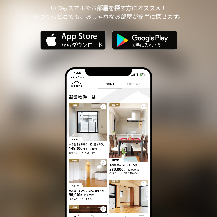
他の個人情報の安全管理のために必要かつ適切な措置を講じます。
いつもスマホでお部屋を探す方にオススメ！
いつでもどこでも、おしゃれなお部屋が簡単に探せます。
個人情報の委託について
本サイトは、個人情報の取り扱いの全部または一部を第三者に委託
する場合は、当該第三者について厳正な調査を行い、 取り扱いを
委託された個人情報の安全管理が図られるよう当該第三者に対する
必要かつ適切な監督を行います。
また、コンサルティング、プライバシーマーク申請、ISMS申請業務
におきまして第三者と共同して業務を遂行する場合に 個人情報の
取り扱いを委託する場合 があります。
個人情報の第三者提供について
本サイトは、個人情報保護法等の法令に定めのある場合を除き、
個人情報をあらかじめご本人の同意を得ることなく、第三者に提供
いたしません。
個人情報の開示・訂正等について
本サイトは、ご本人から自己の個人情報についての開示の請求があ
る場合、速やかに開示をいたします。
その際、ご本人であることが確認できない場合 には、開示に応じ
ません。
個人情報の内容に誤りがあり、ご本人から訂正・追加・削除の請求
がある場合、調査の上、速やかにこれらの請求に対応いたします。