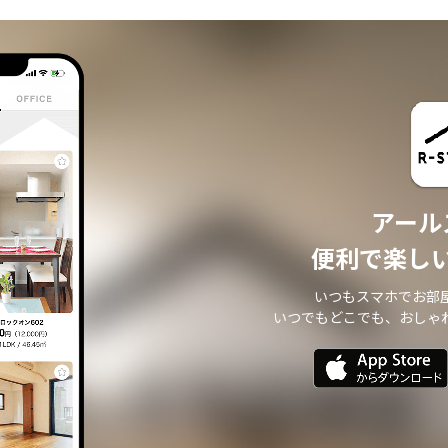
・ 本サイトからのメールマガジンの送信、その他の対応
・ その他、本サイトの不動産物件情報サービスの提供のために必要と判断される
場合
個人情報の安全管理について
本サイトは、取り扱う個人情報の漏洩、滅失またはき損の防止その他の個人情報
の安全管理のために必要かつ適切な措置を講じます。
個人情報の委託について
本サイトは、個人情報の取り扱いの全部または一部を第三者に委託する場合は、
当該第三者について厳正な調査を行い、 取り扱いを委託された個人情報の安全管
アール
理が図られるよう当該第三者に対する必要かつ適切な監督を行います。
また、コンサルティング、プライバシーマーク申請、ISMS申請業務におきまして
便利で楽し
第三者と共同して業務を遂行する場合に 個人情報の取り扱いを委託する場合 があ
ります。
いつもスマホでお部
個人情報の第三者提供について
いつでもどこでも、おしゃ
本サイトは、個人情報保護法等の法令に定めのある場合を除き、 個人情報をあら
かじめご本人の同意を得ることなく、第三者に提供いたしません。
個人情報の開示・訂正等について
本サイトは、ご本人から自己の個人情報についての開示の請求がある場合、速や
かに開示をいたします。
その際、ご本人であることが確認できない場合 には、開示に応じません。