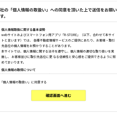
社の「個人情報の取扱い」への同意を頂いた上で送信をお願い
す。
個人情報取扱に関する基本姿勢
webサイトおよびスマートフォン用アプリ「R-STORE」（以下、合わせて本サイ
トと言います）では、 各種不動産情報サービスのご提供にあたり、お客様・取引
先各位の個人情報をお預かりすることがあります。
本サイトでは、個人情報に関する法令を遵守し、個人情報の適切な取り扱いを実
施し、 お客様並びに取引先各位に更 なる信頼性と安心感をご提供できるように努
めてまいります。
個人情報の取得について
本サイトは、偽りその他不正の手段によらず適正に個人情報を取得いたします。
「個人情報の取扱い」に同意する
個人情報の利用について
以下に定めのない目的で個人情報を利用する場合、あらかじめご本人の同意を得
た上で行ないます。
確認画面へ進む
・ 本サイトへのお問い合わせ、ご相談、お見積り依頼他、お客様からのご連絡の
対応
・ 本サイトの物件の紹介・管理等の業務委託されたオーナー様、不動産会社との
業務における対応