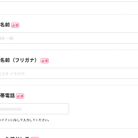
名前
必須
名前（フリガナ）
必須
帯電話
必須
ハイフン(-)なしで入力してください。