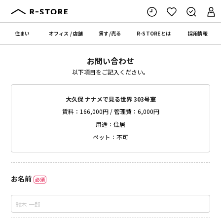
住まい
オフィス
/
店舗
貸す
/
売る
R-STORE
とは
採用情報
お問い合わせ
以下項目をご記入ください。
大久保 ナナメで見る世界 303号室
賃料：166,000円 / 管理費：6,000円
用途：住居
ペット：不可
お名前
必須