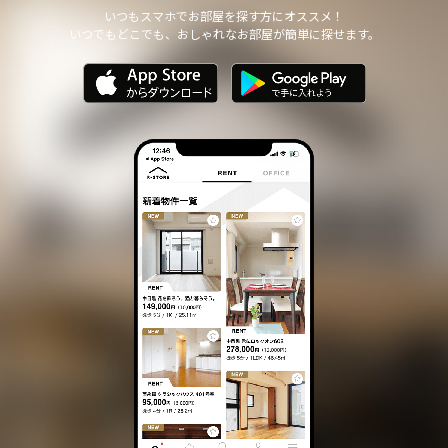
他の個人情報の安全管理のために必要かつ適切な措置を講じます。
いつもスマホでお部屋を探す方にオススメ！
いつでもどこでも、おしゃれなお部屋が簡単に探せます。
個人情報の委託について
本サイトは、個人情報の取り扱いの全部または一部を第三者に委託
する場合は、当該第三者について厳正な調査を行い、 取り扱いを
委託された個人情報の安全管理が図られるよう当該第三者に対する
必要かつ適切な監督を行います。
また、コンサルティング、プライバシーマーク申請、ISMS申請業務
におきまして第三者と共同して業務を遂行する場合に 個人情報の
取り扱いを委託する場合 があります。
個人情報の第三者提供について
本サイトは、個人情報保護法等の法令に定めのある場合を除き、
個人情報をあらかじめご本人の同意を得ることなく、第三者に提供
いたしません。
個人情報の開示・訂正等について
本サイトは、ご本人から自己の個人情報についての開示の請求があ
る場合、速やかに開示をいたします。
その際、ご本人であることが確認できない場合 には、開示に応じ
ません。
個人情報の内容に誤りがあり、ご本人から訂正・追加・削除の請求
がある場合、調査の上、速やかにこれらの請求に対応いたします。