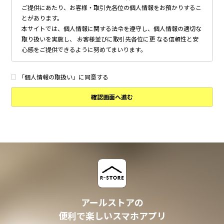
ご提供にあたり、お客様・取引先各位の個人情報をお預かりするこ
とがあります。
本サイトでは、個人情報に関する法令を遵守し、個人情報の適切な
取り扱いを実施し、 お客様並びに取引先各位に更 なる信頼性と安
心感をご提供できるように努めてまいります。
個人情報の取得について
本サイトは、偽りその他不正の手段によらず適正に個人情報を取得
「個人情報の取扱い」に同意する
いたします。
確認画面へ進む
個人情報の利用について
以下に定めのない目的で個人情報を利用する場合、あらかじめご本
人の同意を得た上で行ないます。
・ 本サイトへのお問い合わせ、ご相談、お見積り依頼他、お客様
からのご連絡の対応
・ 本サイトの物件の紹介・管理等の業務委託されたオーナー様、
不動産会社との業務における対応
・ 本サイトからのメールマガジンの送信、その他の対応
・ その他、本サイトの不動産物件情報サービスの提供のために必
要と判断される場合
アールストアの
個人情報の安全管理について
便利で楽しいスマホアプリ
本サイトは、取り扱う個人情報の漏洩、滅失またはき損の防止その