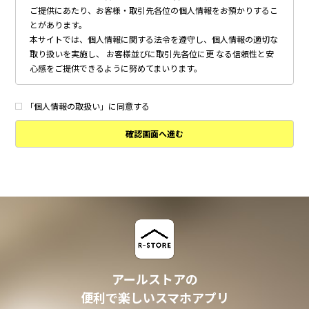
ご提供にあたり、お客様・取引先各位の個人情報をお預かりするこ
とがあります。
本サイトでは、個人情報に関する法令を遵守し、個人情報の適切な
取り扱いを実施し、 お客様並びに取引先各位に更 なる信頼性と安
心感をご提供できるように努めてまいります。
個人情報の取得について
本サイトは、偽りその他不正の手段によらず適正に個人情報を取得
「個人情報の取扱い」に同意する
いたします。
確認画面へ進む
個人情報の利用について
以下に定めのない目的で個人情報を利用する場合、あらかじめご本
人の同意を得た上で行ないます。
・ 本サイトへのお問い合わせ、ご相談、お見積り依頼他、お客様
からのご連絡の対応
・ 本サイトの物件の紹介・管理等の業務委託されたオーナー様、
不動産会社との業務における対応
・ 本サイトからのメールマガジンの送信、その他の対応
・ その他、本サイトの不動産物件情報サービスの提供のために必
要と判断される場合
アールストアの
個人情報の安全管理について
便利で楽しいスマホアプリ
本サイトは、取り扱う個人情報の漏洩、滅失またはき損の防止その