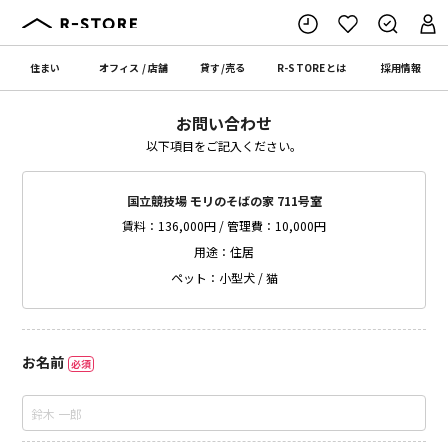
住まい
オフィス
/
店舗
貸す
/
売る
R-STORE
とは
採用情報
お問い合わせ
以下項目をご記入ください。
国立競技場 モリのそばの家 711号室
賃料：136,000円 / 管理費：10,000円
用途：住居
ペット：小型犬 / 猫
お名前
必須