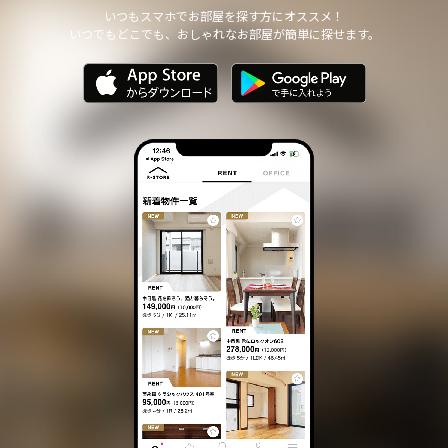
他の個人情報の安全管理のために必要かつ適切な措置を講じます。
いつもスマホでお部屋を探す方にオススメ！
いつでもどこでも、おしゃれなお部屋が簡単に探せます。
個人情報の委託について
本サイトは、個人情報の取り扱いの全部または一部を第三者に委託
する場合は、当該第三者について厳正な調査を行い、 取り扱いを
委託された個人情報の安全管理が図られるよう当該第三者に対する
必要かつ適切な監督を行います。
また、コンサルティング、プライバシーマーク申請、ISMS申請業務
におきまして第三者と共同して業務を遂行する場合に 個人情報の
取り扱いを委託する場合 があります。
個人情報の第三者提供について
本サイトは、個人情報保護法等の法令に定めのある場合を除き、
個人情報をあらかじめご本人の同意を得ることなく、第三者に提供
いたしません。
個人情報の開示・訂正等について
本サイトは、ご本人から自己の個人情報についての開示の請求があ
る場合、速やかに開示をいたします。
その際、ご本人であることが確認できない場合 には、開示に応じ
ません。
個人情報の内容に誤りがあり、ご本人から訂正・追加・削除の請求
がある場合、調査の上、速やかにこれらの請求に対応いたします。