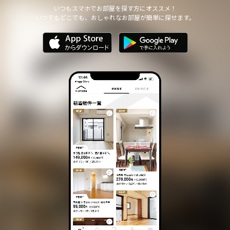
他の個人情報の安全管理のために必要かつ適切な措置を講じます。
いつもスマホでお部屋を探す方にオススメ！
いつでもどこでも、おしゃれなお部屋が簡単に探せます。
個人情報の委託について
本サイトは、個人情報の取り扱いの全部または一部を第三者に委託
する場合は、当該第三者について厳正な調査を行い、 取り扱いを
委託された個人情報の安全管理が図られるよう当該第三者に対する
必要かつ適切な監督を行います。
また、コンサルティング、プライバシーマーク申請、ISMS申請業務
におきまして第三者と共同して業務を遂行する場合に 個人情報の
取り扱いを委託する場合 があります。
個人情報の第三者提供について
本サイトは、個人情報保護法等の法令に定めのある場合を除き、
個人情報をあらかじめご本人の同意を得ることなく、第三者に提供
いたしません。
個人情報の開示・訂正等について
本サイトは、ご本人から自己の個人情報についての開示の請求があ
る場合、速やかに開示をいたします。
その際、ご本人であることが確認できない場合 には、開示に応じ
ません。
個人情報の内容に誤りがあり、ご本人から訂正・追加・削除の請求
がある場合、調査の上、速やかにこれらの請求に対応いたします。