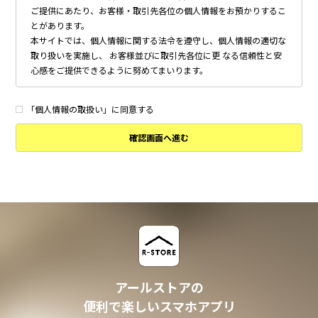
ご提供にあたり、お客様・取引先各位の個人情報をお預かりするこ
とがあります。
本サイトでは、個人情報に関する法令を遵守し、個人情報の適切な
取り扱いを実施し、 お客様並びに取引先各位に更 なる信頼性と安
心感をご提供できるように努めてまいります。
個人情報の取得について
本サイトは、偽りその他不正の手段によらず適正に個人情報を取得
「個人情報の取扱い」に同意する
いたします。
確認画面へ進む
個人情報の利用について
以下に定めのない目的で個人情報を利用する場合、あらかじめご本
人の同意を得た上で行ないます。
・ 本サイトへのお問い合わせ、ご相談、お見積り依頼他、お客様
からのご連絡の対応
・ 本サイトの物件の紹介・管理等の業務委託されたオーナー様、
不動産会社との業務における対応
・ 本サイトからのメールマガジンの送信、その他の対応
・ その他、本サイトの不動産物件情報サービスの提供のために必
要と判断される場合
アールストアの
個人情報の安全管理について
便利で楽しいスマホアプリ
本サイトは、取り扱う個人情報の漏洩、滅失またはき損の防止その