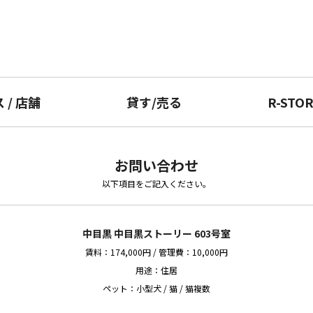
ス
/
店舗
貸す
/
売る
R-STO
お問い合わせ
以下項目をご記入ください。
中目黒 中目黒ストーリー 603号室
賃料：174,000円 / 管理費：10,000円
用途：住居
ペット：小型犬 / 猫 / 猫複数