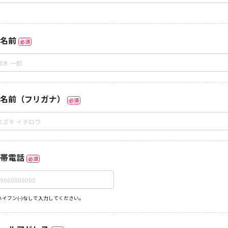
名前
必須
名前（フリガナ）
必須
帯電話
必須
ハイフン(-)なしで入力してください。