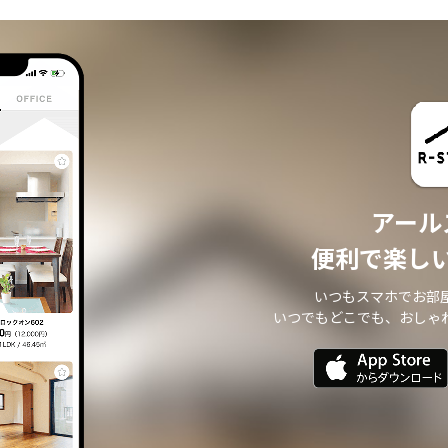
・ 本サイトからのメールマガジンの送信、その他の対応
・ その他、本サイトの不動産物件情報サービスの提供のために必要と判断される
場合
個人情報の安全管理について
本サイトは、取り扱う個人情報の漏洩、滅失またはき損の防止その他の個人情報
の安全管理のために必要かつ適切な措置を講じます。
個人情報の委託について
本サイトは、個人情報の取り扱いの全部または一部を第三者に委託する場合は、
当該第三者について厳正な調査を行い、 取り扱いを委託された個人情報の安全管
アール
理が図られるよう当該第三者に対する必要かつ適切な監督を行います。
また、コンサルティング、プライバシーマーク申請、ISMS申請業務におきまして
便利で楽し
第三者と共同して業務を遂行する場合に 個人情報の取り扱いを委託する場合 があ
ります。
いつもスマホでお部
個人情報の第三者提供について
いつでもどこでも、おしゃ
本サイトは、個人情報保護法等の法令に定めのある場合を除き、 個人情報をあら
かじめご本人の同意を得ることなく、第三者に提供いたしません。
個人情報の開示・訂正等について
本サイトは、ご本人から自己の個人情報についての開示の請求がある場合、速や
かに開示をいたします。
その際、ご本人であることが確認できない場合 には、開示に応じません。