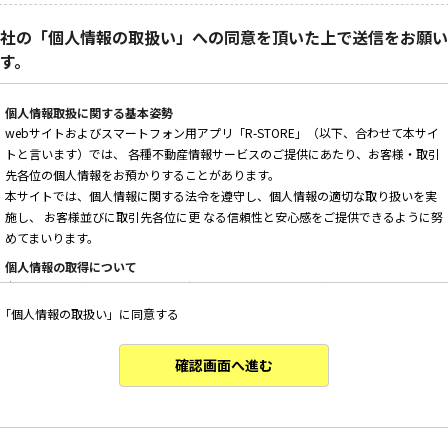
社の「個人情報の取扱い」への同意を頂いた上で送信をお願い
す。
個人情報取扱に関する基本姿勢
webサイトおよびスマートフォン用アプリ「R-STORE」（以下、合わせて本サイ
トと言います）では、 各種不動産情報サービスのご提供にあたり、お客様・取引
先各位の個人情報をお預かりすることがあります。
本サイトでは、個人情報に関する法令を遵守し、個人情報の適切な取り扱いを実
施し、 お客様並びに取引先各位に更 なる信頼性と安心感をご提供できるように努
めてまいります。
個人情報の取得について
本サイトは、偽りその他不正の手段によらず適正に個人情報を取得いたします。
「個人情報の取扱い」に同意する
個人情報の利用について
以下に定めのない目的で個人情報を利用する場合、あらかじめご本人の同意を得
た上で行ないます。
確認画面へ進む
・ 本サイトへのお問い合わせ、ご相談、お見積り依頼他、お客様からのご連絡の
対応
・ 本サイトの物件の紹介・管理等の業務委託されたオーナー様、不動産会社との
業務における対応