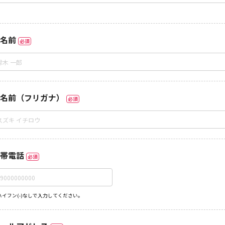
名前
必須
名前（フリガナ）
必須
帯電話
必須
ハイフン(-)なしで入力してください。