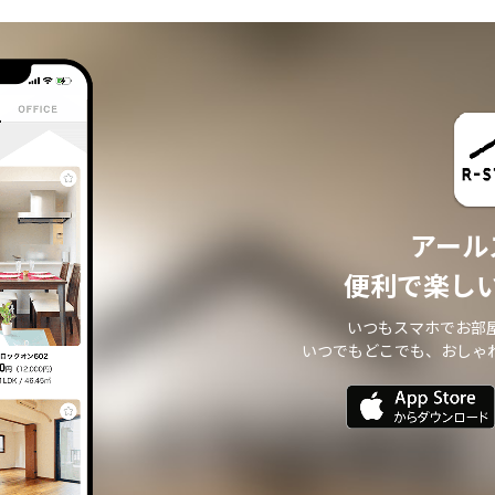
・ 本サイトからのメールマガジンの送信、その他の対応
・ その他、本サイトの不動産物件情報サービスの提供のために必要と判断される
場合
個人情報の安全管理について
本サイトは、取り扱う個人情報の漏洩、滅失またはき損の防止その他の個人情報
の安全管理のために必要かつ適切な措置を講じます。
個人情報の委託について
本サイトは、個人情報の取り扱いの全部または一部を第三者に委託する場合は、
当該第三者について厳正な調査を行い、 取り扱いを委託された個人情報の安全管
アール
理が図られるよう当該第三者に対する必要かつ適切な監督を行います。
また、コンサルティング、プライバシーマーク申請、ISMS申請業務におきまして
便利で楽し
第三者と共同して業務を遂行する場合に 個人情報の取り扱いを委託する場合 があ
ります。
いつもスマホでお部
個人情報の第三者提供について
いつでもどこでも、おしゃ
本サイトは、個人情報保護法等の法令に定めのある場合を除き、 個人情報をあら
かじめご本人の同意を得ることなく、第三者に提供いたしません。
個人情報の開示・訂正等について
本サイトは、ご本人から自己の個人情報についての開示の請求がある場合、速や
かに開示をいたします。
その際、ご本人であることが確認できない場合 には、開示に応じません。