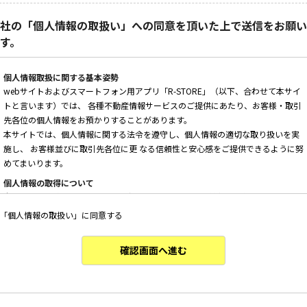
社の「個人情報の取扱い」への同意を頂いた上で送信をお願い
す。
個人情報取扱に関する基本姿勢
webサイトおよびスマートフォン用アプリ「R-STORE」（以下、合わせて本サイ
トと言います）では、 各種不動産情報サービスのご提供にあたり、お客様・取引
先各位の個人情報をお預かりすることがあります。
本サイトでは、個人情報に関する法令を遵守し、個人情報の適切な取り扱いを実
施し、 お客様並びに取引先各位に更 なる信頼性と安心感をご提供できるように努
めてまいります。
個人情報の取得について
本サイトは、偽りその他不正の手段によらず適正に個人情報を取得いたします。
「個人情報の取扱い」に同意する
個人情報の利用について
以下に定めのない目的で個人情報を利用する場合、あらかじめご本人の同意を得
た上で行ないます。
確認画面へ進む
・ 本サイトへのお問い合わせ、ご相談、お見積り依頼他、お客様からのご連絡の
対応
・ 本サイトの物件の紹介・管理等の業務委託されたオーナー様、不動産会社との
業務における対応