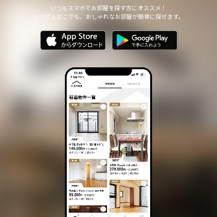
他の個人情報の安全管理のために必要かつ適切な措置を講じます。
いつもスマホでお部屋を探す方にオススメ！
いつでもどこでも、おしゃれなお部屋が簡単に探せます。
個人情報の委託について
本サイトは、個人情報の取り扱いの全部または一部を第三者に委託
する場合は、当該第三者について厳正な調査を行い、 取り扱いを
委託された個人情報の安全管理が図られるよう当該第三者に対する
必要かつ適切な監督を行います。
また、コンサルティング、プライバシーマーク申請、ISMS申請業務
におきまして第三者と共同して業務を遂行する場合に 個人情報の
取り扱いを委託する場合 があります。
個人情報の第三者提供について
本サイトは、個人情報保護法等の法令に定めのある場合を除き、
個人情報をあらかじめご本人の同意を得ることなく、第三者に提供
いたしません。
個人情報の開示・訂正等について
本サイトは、ご本人から自己の個人情報についての開示の請求があ
る場合、速やかに開示をいたします。
その際、ご本人であることが確認できない場合 には、開示に応じ
ません。
個人情報の内容に誤りがあり、ご本人から訂正・追加・削除の請求
がある場合、調査の上、速やかにこれらの請求に対応いたします。