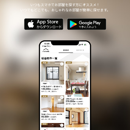
他の個人情報の安全管理のために必要かつ適切な措置を講じます。
いつもスマホでお部屋を探す方にオススメ！
いつでもどこでも、おしゃれなお部屋が簡単に探せます。
個人情報の委託について
本サイトは、個人情報の取り扱いの全部または一部を第三者に委託
する場合は、当該第三者について厳正な調査を行い、 取り扱いを
委託された個人情報の安全管理が図られるよう当該第三者に対する
必要かつ適切な監督を行います。
また、コンサルティング、プライバシーマーク申請、ISMS申請業務
におきまして第三者と共同して業務を遂行する場合に 個人情報の
取り扱いを委託する場合 があります。
個人情報の第三者提供について
本サイトは、個人情報保護法等の法令に定めのある場合を除き、
個人情報をあらかじめご本人の同意を得ることなく、第三者に提供
いたしません。
個人情報の開示・訂正等について
本サイトは、ご本人から自己の個人情報についての開示の請求があ
る場合、速やかに開示をいたします。
その際、ご本人であることが確認できない場合 には、開示に応じ
ません。
個人情報の内容に誤りがあり、ご本人から訂正・追加・削除の請求
がある場合、調査の上、速やかにこれらの請求に対応いたします。