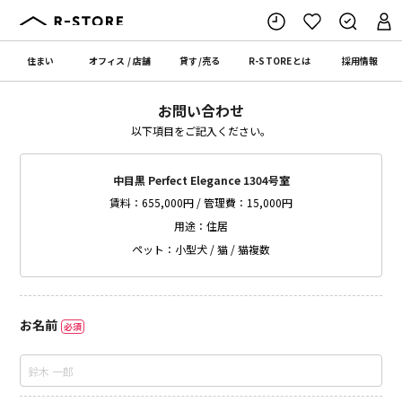
住まい
オフィス
/
店舗
貸す
/
売る
R-STORE
とは
採用情報
お問い合わせ
以下項目をご記入ください。
中目黒 Perfect Elegance 1304号室
賃料：655,000円 / 管理費：15,000円
用途：住居
ペット：小型犬 / 猫 / 猫複数
お名前
必須