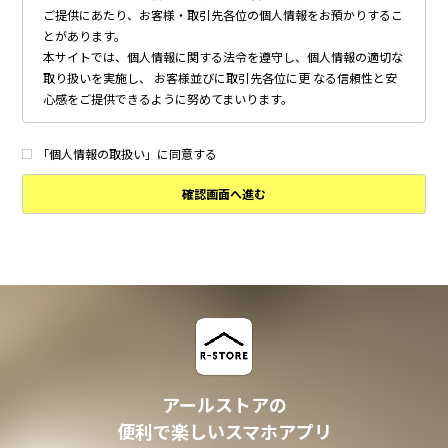
ご提供にあたり、お客様・取引先各位の個人情報をお預かりするこ
とがあります。
本サイトでは、個人情報に関する法令を遵守し、個人情報の適切な
取り扱いを実施し、 お客様並びに取引先各位に更 なる信頼性と安
心感をご提供できるように努めてまいります。
個人情報の取得について
本サイトは、偽りその他不正の手段によらず適正に個人情報を取得
「個人情報の取扱い」に同意する
いたします。
確認画面へ進む
個人情報の利用について
以下に定めのない目的で個人情報を利用する場合、あらかじめご本
人の同意を得た上で行ないます。
・ 本サイトへのお問い合わせ、ご相談、お見積り依頼他、お客様
からのご連絡の対応
・ 本サイトの物件の紹介・管理等の業務委託されたオーナー様、
不動産会社との業務における対応
・ 本サイトからのメールマガジンの送信、その他の対応
・ その他、本サイトの不動産物件情報サービスの提供のために必
要と判断される場合
アールストアの
個人情報の安全管理について
便利で楽しいスマホアプリ
本サイトは、取り扱う個人情報の漏洩、滅失またはき損の防止その