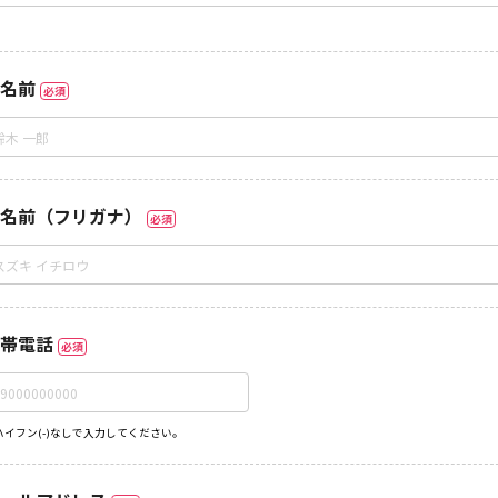
名前
必須
名前（フリガナ）
必須
帯電話
必須
ハイフン(-)なしで入力してください。