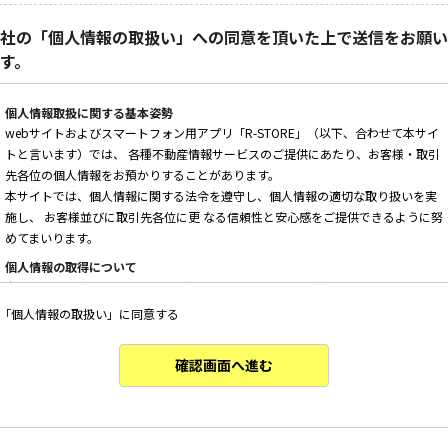
社の「個人情報の取扱い」への同意を頂いた上で送信をお願い
す。
個人情報取扱に関する基本姿勢
webサイトおよびスマートフォン用アプリ「R-STORE」（以下、合わせて本サイ
トと言います）では、 各種不動産情報サービスのご提供にあたり、お客様・取引
先各位の個人情報をお預かりすることがあります。
本サイトでは、個人情報に関する法令を遵守し、個人情報の適切な取り扱いを実
施し、 お客様並びに取引先各位に更 なる信頼性と安心感をご提供できるように努
めてまいります。
個人情報の取得について
本サイトは、偽りその他不正の手段によらず適正に個人情報を取得いたします。
「個人情報の取扱い」に同意する
個人情報の利用について
以下に定めのない目的で個人情報を利用する場合、あらかじめご本人の同意を得
た上で行ないます。
確認画面へ進む
・ 本サイトへのお問い合わせ、ご相談、お見積り依頼他、お客様からのご連絡の
対応
・ 本サイトの物件の紹介・管理等の業務委託されたオーナー様、不動産会社との
業務における対応