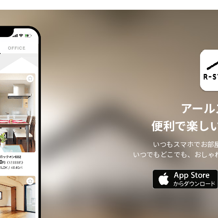
・ 本サイトからのメールマガジンの送信、その他の対応
・ その他、本サイトの不動産物件情報サービスの提供のために必要と判断される
場合
個人情報の安全管理について
本サイトは、取り扱う個人情報の漏洩、滅失またはき損の防止その他の個人情報
の安全管理のために必要かつ適切な措置を講じます。
個人情報の委託について
本サイトは、個人情報の取り扱いの全部または一部を第三者に委託する場合は、
当該第三者について厳正な調査を行い、 取り扱いを委託された個人情報の安全管
アール
理が図られるよう当該第三者に対する必要かつ適切な監督を行います。
また、コンサルティング、プライバシーマーク申請、ISMS申請業務におきまして
便利で楽し
第三者と共同して業務を遂行する場合に 個人情報の取り扱いを委託する場合 があ
ります。
いつもスマホでお部
個人情報の第三者提供について
いつでもどこでも、おしゃ
本サイトは、個人情報保護法等の法令に定めのある場合を除き、 個人情報をあら
かじめご本人の同意を得ることなく、第三者に提供いたしません。
個人情報の開示・訂正等について
本サイトは、ご本人から自己の個人情報についての開示の請求がある場合、速や
かに開示をいたします。
その際、ご本人であることが確認できない場合 には、開示に応じません。