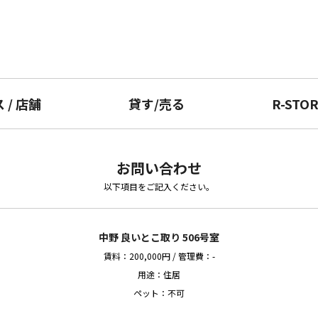
ス
/
店舗
貸す
/
売る
R-STO
お問い合わせ
以下項目をご記入ください。
中野 良いとこ取り 506号室
賃料：200,000円 / 管理費：-
用途：住居
ペット：不可