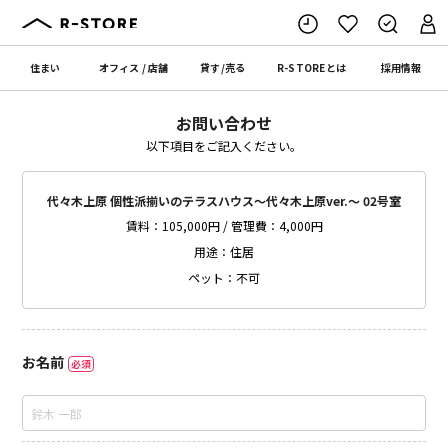
住まい
オフィス
/
店舗
貸す
/
売る
R-STORE
とは
採用情報
お問い合わせ
以下項目をご記入ください。
代々木上原 個性派揃いのテラスハウス～代々木上原ver.～ 02号室
賃料：105,000円 / 管理費：4,000円
用途：住居
ペット：不可
お名前
必須