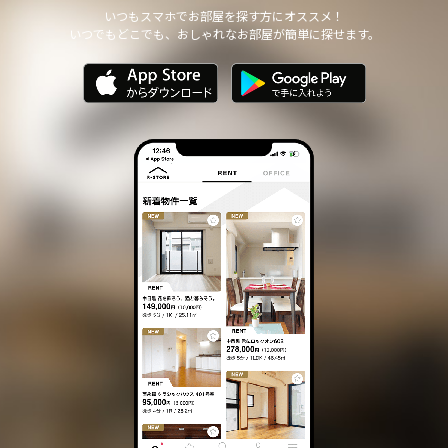
他の個人情報の安全管理のために必要かつ適切な措置を講じます。
いつもスマホでお部屋を探す方にオススメ！
いつでもどこでも、おしゃれなお部屋が簡単に探せます。
個人情報の委託について
本サイトは、個人情報の取り扱いの全部または一部を第三者に委託
する場合は、当該第三者について厳正な調査を行い、 取り扱いを
委託された個人情報の安全管理が図られるよう当該第三者に対する
必要かつ適切な監督を行います。
また、コンサルティング、プライバシーマーク申請、ISMS申請業務
におきまして第三者と共同して業務を遂行する場合に 個人情報の
取り扱いを委託する場合 があります。
個人情報の第三者提供について
本サイトは、個人情報保護法等の法令に定めのある場合を除き、
個人情報をあらかじめご本人の同意を得ることなく、第三者に提供
いたしません。
個人情報の開示・訂正等について
本サイトは、ご本人から自己の個人情報についての開示の請求があ
る場合、速やかに開示をいたします。
その際、ご本人であることが確認できない場合 には、開示に応じ
ません。
個人情報の内容に誤りがあり、ご本人から訂正・追加・削除の請求
がある場合、調査の上、速やかにこれらの請求に対応いたします。