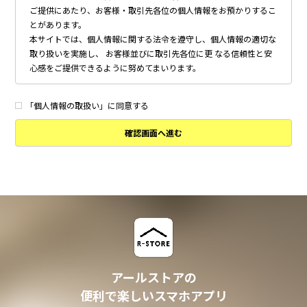
ご提供にあたり、お客様・取引先各位の個人情報をお預かりするこ
とがあります。
本サイトでは、個人情報に関する法令を遵守し、個人情報の適切な
取り扱いを実施し、 お客様並びに取引先各位に更 なる信頼性と安
心感をご提供できるように努めてまいります。
個人情報の取得について
本サイトは、偽りその他不正の手段によらず適正に個人情報を取得
「個人情報の取扱い」に同意する
いたします。
確認画面へ進む
個人情報の利用について
以下に定めのない目的で個人情報を利用する場合、あらかじめご本
人の同意を得た上で行ないます。
・ 本サイトへのお問い合わせ、ご相談、お見積り依頼他、お客様
からのご連絡の対応
・ 本サイトの物件の紹介・管理等の業務委託されたオーナー様、
不動産会社との業務における対応
・ 本サイトからのメールマガジンの送信、その他の対応
・ その他、本サイトの不動産物件情報サービスの提供のために必
要と判断される場合
アールストアの
個人情報の安全管理について
便利で楽しいスマホアプリ
本サイトは、取り扱う個人情報の漏洩、滅失またはき損の防止その