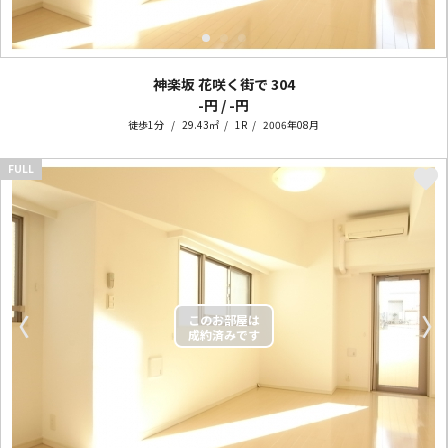
神楽坂 花咲く街で
304
-円 / -円
徒歩1分
29.43㎡
1R
2006年08月
FULL
〈
〉