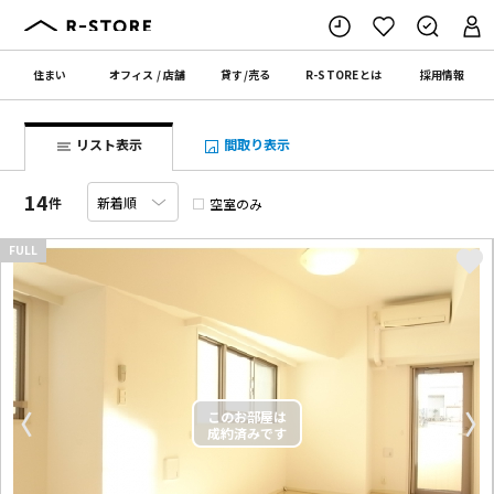
住まい
オフィス
/
店舗
貸す
/
売る
R-STORE
とは
採用情報
リスト表示
間取り表示
14
件
空室のみ
FULL
〈
〉