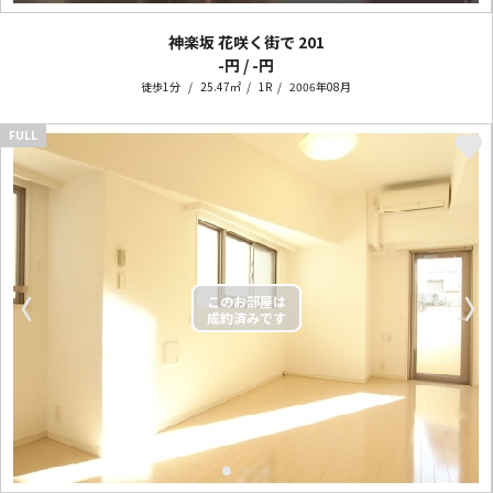
神楽坂 花咲く街で
201
-円 / -円
徒歩1分
25.47㎡
1R
2006年08月
FULL
〈
〉