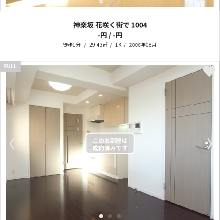
神楽坂 花咲く街で
1004
-円 / -円
徒歩1分
29.43㎡
1K
2006年08月
FULL
〈
〉