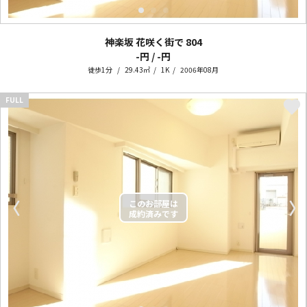
神楽坂 花咲く街で
804
-円 / -円
徒歩1分
29.43㎡
1K
2006年08月
FULL
〈
〉