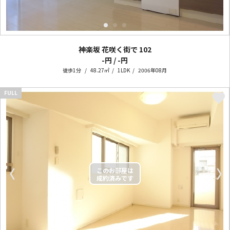
神楽坂 花咲く街で
102
-円 / -円
徒歩1分
48.27㎡
1LDK
2006年08月
FULL
〈
〉