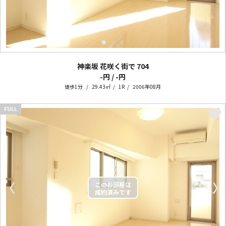
神楽坂 花咲く街で
704
-円 / -円
徒歩1分
29.43㎡
1R
2006年08月
FULL
〈
〉