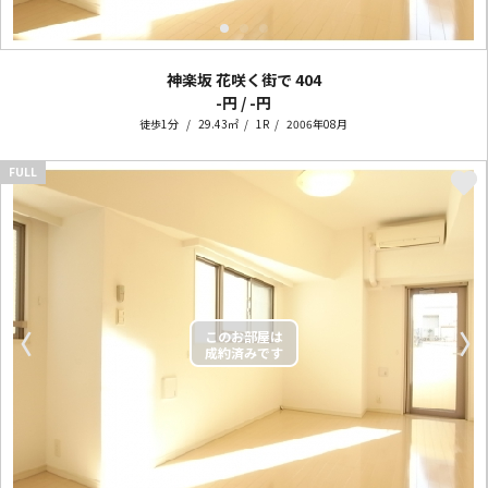
神楽坂 花咲く街で
404
-円 / -円
徒歩1分
29.43㎡
1R
2006年08月
FULL
〈
〉