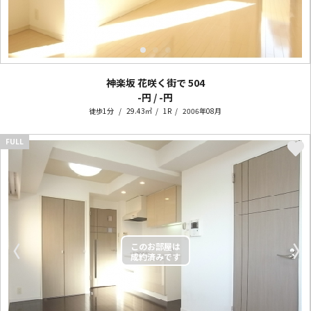
神楽坂 花咲く街で
504
-円 / -円
徒歩1分
29.43㎡
1R
2006年08月
FULL
〈
〉