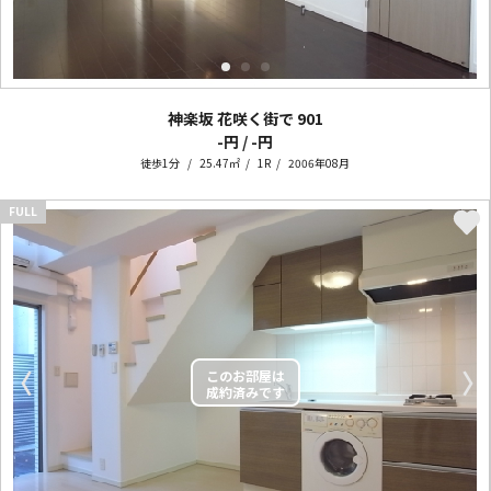
神楽坂 花咲く街で
901
-円 / -円
徒歩1分
25.47㎡
1R
2006年08月
FULL
〈
〉