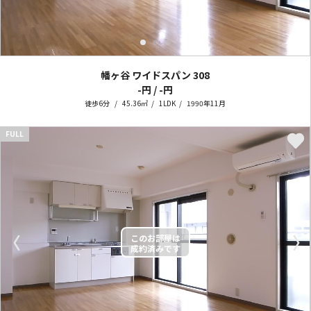
幡ヶ谷 ワイドスパン
308
-円 / -円
徒歩6分
45.36㎡
1LDK
1990年11月
FULL
〈
〉