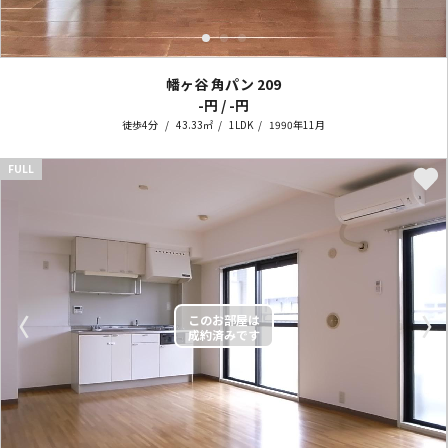
幡ヶ谷 角パン
209
-円 / -円
徒歩4分
43.33㎡
1LDK
1990年11月
FULL
〈
〉