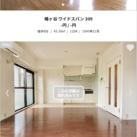
幡ヶ谷 ワイドスパン
309
-円 / -円
徒歩6分
45.36㎡
1LDK
1990年11月
FULL
〈
〉