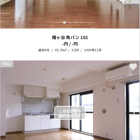
幡ヶ谷 角パン
102
-円 / -円
徒歩4分
45.36㎡
1LDK
1990年11月
FULL
〈
〉