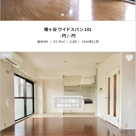
幡ヶ谷 ワイドスパン
101
-円 / -円
徒歩6分
43.35㎡
1LDK
1990年11月
FULL
〈
〉