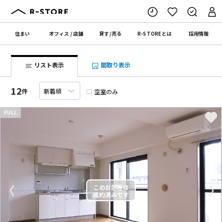
住まい
オフィス
/
店舗
貸す
/
売る
R-STORE
とは
採用情報
リスト表示
間取り表示
12
件
空室のみ
FULL
〈
〉