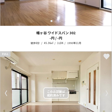
幡ヶ谷 ワイドスパン
302
-円 / -円
徒歩6分
45.36㎡
1LDK
1990年11月
FULL
〈
〉