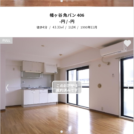
幡ヶ谷 角パン
406
-円 / -円
徒歩4分
43.33㎡
1LDK
1990年11月
FULL
〈
〉