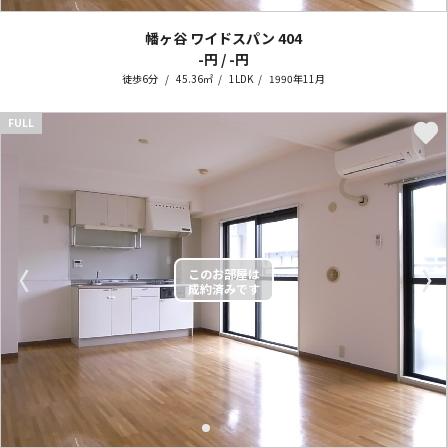
幡ヶ谷 ワイドスパン
404
-円 / -円
徒歩6分
45.36㎡
1LDK
1990年11月
FULL
〈
〉