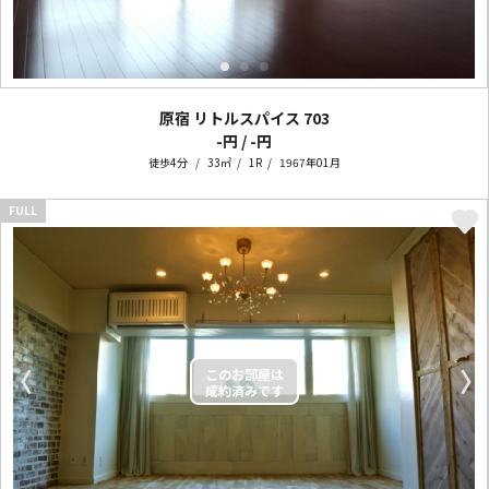
原宿 リトルスパイス
703
-円 / -円
徒歩4分
33㎡
1R
1967年01月
FULL
〈
〉