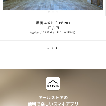
原宿 ユメミゴコチ
203
-円 / -円
徒歩4分
33.97㎡
1R
1967年01月
1
1
アールストアの
便利で楽しいスマホアプリ