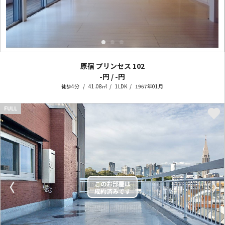
原宿 プリンセス
102
-円 / -円
徒歩4分
41.08㎡
1LDK
1967年01月
FULL
〈
〉