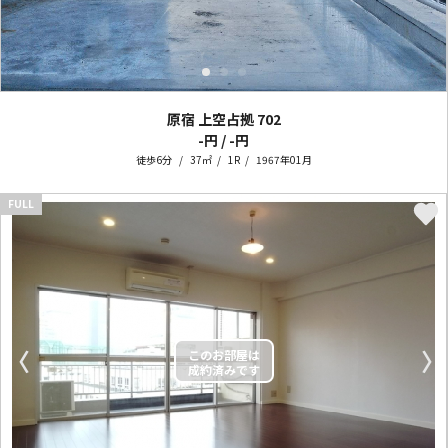
原宿 上空占拠
702
-円 / -円
徒歩6分
37㎡
1R
1967年01月
FULL
〈
〉