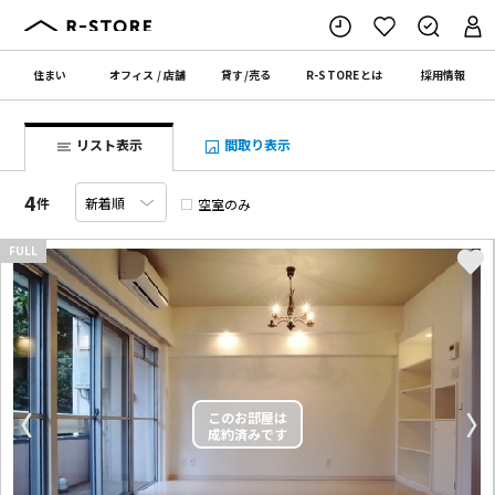
住まい
オフィス
/
店舗
貸す
/
売る
R-STORE
とは
採用情報
リスト表示
間取り表示
4
件
空室のみ
FULL
〈
〉