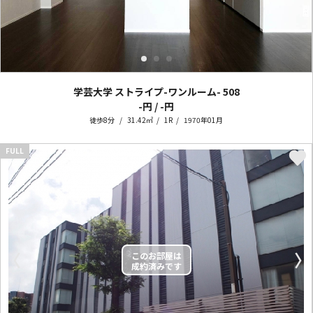
学芸大学 ストライプ-ワンルーム-
508
-円 / -円
徒歩8分
31.42㎡
1R
1970年01月
FULL
〈
〉