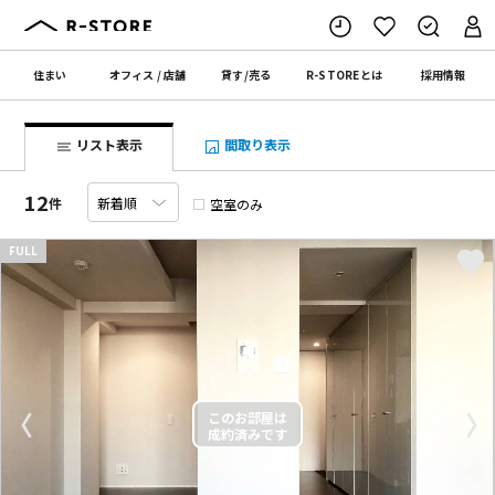
住まい
オフィス
/
店舗
貸す
/
売る
R-STORE
とは
採用情報
リスト表示
間取り表示
12
件
空室のみ
FULL
〈
〉