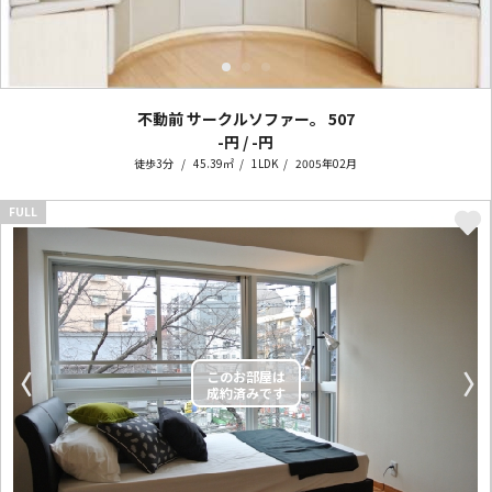
不動前 サークルソファー。
507
-円 / -円
徒歩3分
45.39㎡
1LDK
2005年02月
FULL
〈
〉