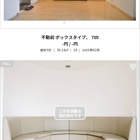
不動前 ボックスタイプ。
705
-円 / -円
徒歩3分
30.16㎡
1R
2005年02月
FULL
〈
〉