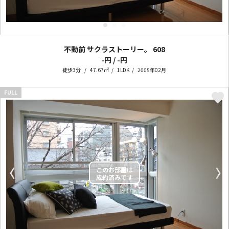
不動前 サクラストーリー。
608
-円 / -円
徒歩3分
47.67㎡
1LDK
2005年02月
FULL
〈
〉