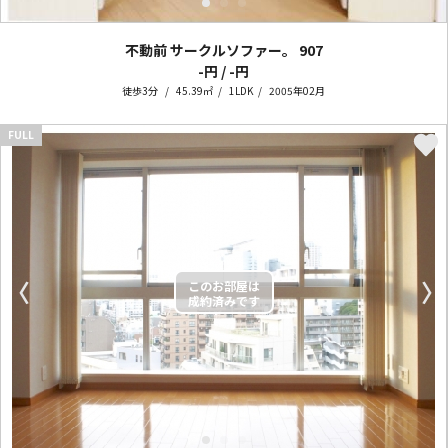
不動前 サークルソファー。
907
-円 / -円
徒歩3分
45.39㎡
1LDK
2005年02月
FULL
〈
〉