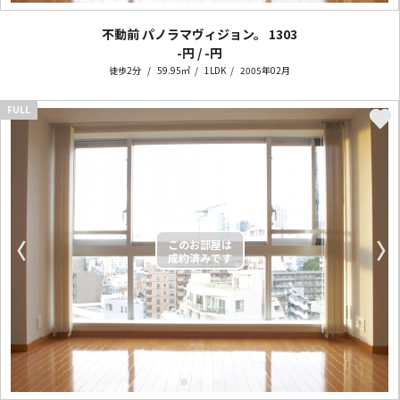
不動前 パノラマヴィジョン。
1303
-円 / -円
徒歩2分
59.95㎡
1LDK
2005年02月
FULL
〈
〉