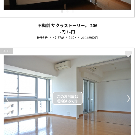
不動前 サクラストーリー。
206
-円 / -円
徒歩3分
47.67㎡
1LDK
2005年02月
FULL
〈
〉