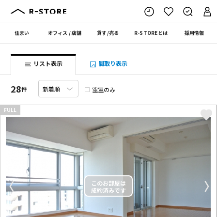
住まい
オフィス
/
店舗
貸す
/
売る
R-STORE
とは
採用情報
リスト表示
間取り表示
28
件
空室のみ
FULL
〈
〉