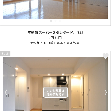
不動前 スーパースタンダード。
712
-円 / -円
徒歩3分
47.73㎡
1LDK
2005年02月
FULL
〈
〉