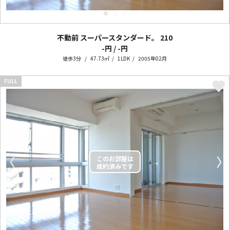
不動前 スーパースタンダード。
210
-円 / -円
徒歩3分
47.73㎡
1LDK
2005年02月
FULL
〈
〉