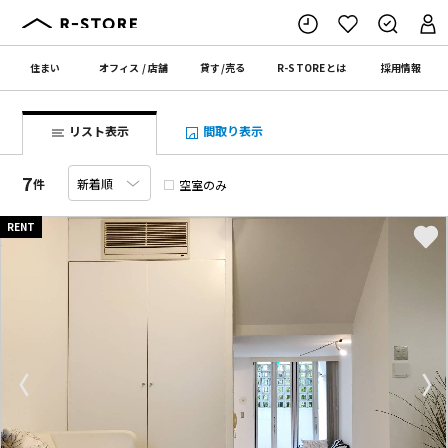
住まい
オフィス
/
店舗
貸す
/
売る
R-STORE
とは
採用情報
リスト表示
間取り表示
7
件
空室のみ
RENT
〈
〉