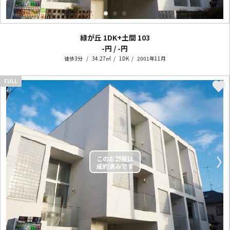
緑が丘 1DK+土間
103
-円 / -円
徒歩3分
34.27㎡
1DK
2001年11月
FULL
〈
〉