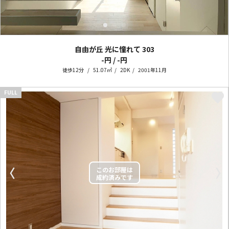
自由が丘 光に憧れて
303
-円 / -円
徒歩12分
51.07㎡
2DK
2001年11月
FULL
〈
〉