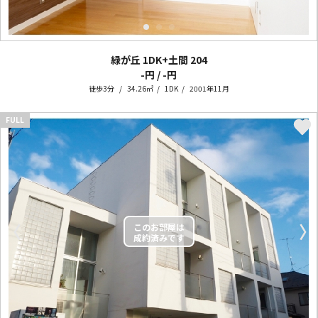
緑が丘 1DK+土間
204
-円 / -円
徒歩3分
34.26㎡
1DK
2001年11月
FULL
〈
〉