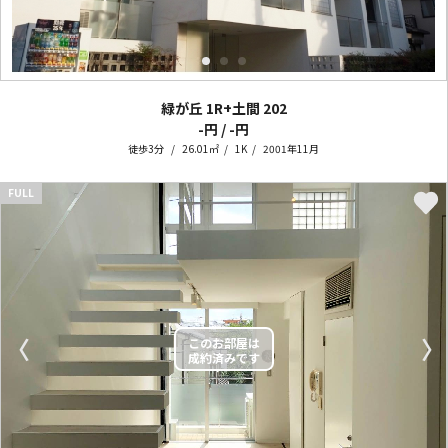
緑が丘 1R+土間
202
-円 / -円
徒歩3分
26.01㎡
1K
2001年11月
FULL
〈
〉