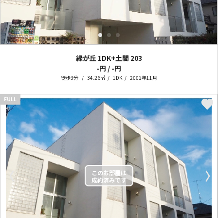
緑が丘 1DK+土間
203
-円 / -円
徒歩3分
34.26㎡
1DK
2001年11月
FULL
〈
〉