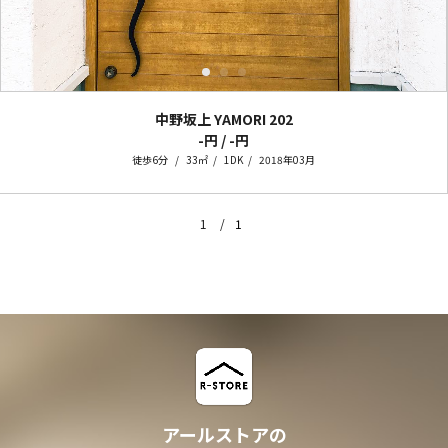
中野坂上 YAMORI
202
-円 / -円
徒歩6分
33㎡
1DK
2018年03月
1
1
アールストアの