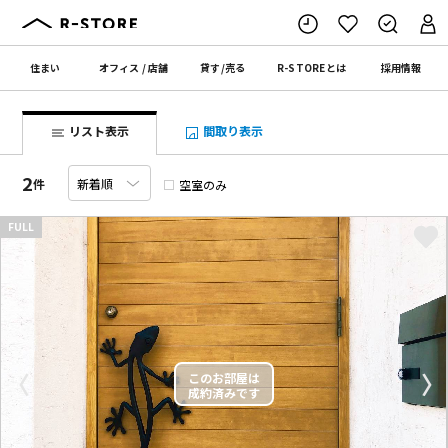
住まい
オフィス
/
店舗
貸す
/
売る
R-STORE
とは
採用情報
リスト表示
間取り表示
2
件
空室のみ
FULL
〈
〉