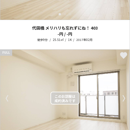
代田橋 メリハリも忘れずにね！
403
-円 / -円
徒歩9分
25.51㎡
1K
2017年02月
FULL
〈
〉