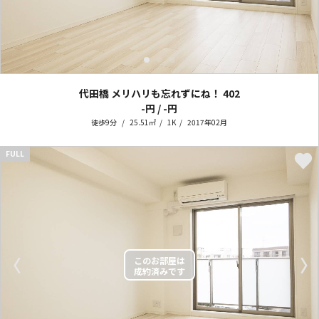
代田橋 メリハリも忘れずにね！
402
-円 / -円
徒歩9分
25.51㎡
1K
2017年02月
FULL
〈
〉