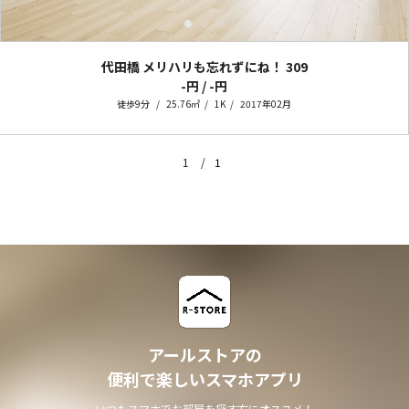
代田橋 メリハリも忘れずにね！
309
-円 / -円
徒歩9分
25.76㎡
1K
2017年02月
1
1
アールストアの
便利で楽しいスマホアプリ
いつもスマホでお部屋を探す方にオススメ！