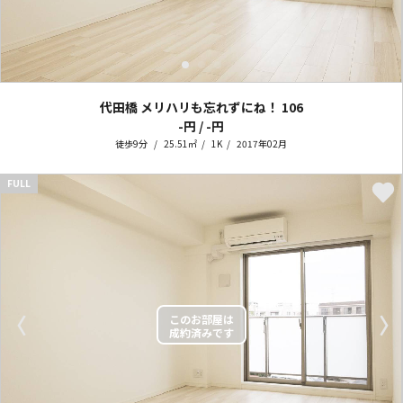
代田橋 メリハリも忘れずにね！
106
-円 / -円
徒歩9分
25.51㎡
1K
2017年02月
FULL
〈
〉