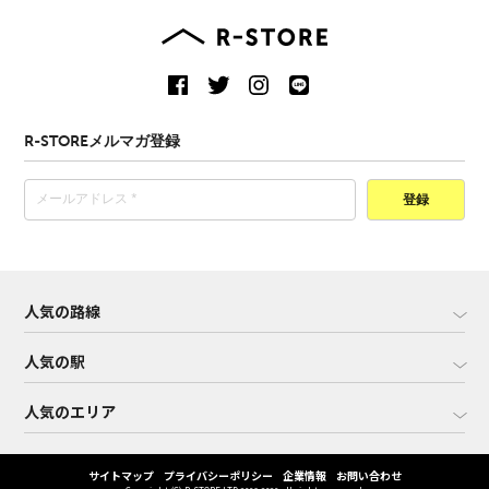
R-STOREメルマガ登録
登録
人気の路線
人気の駅
人気のエリア
サイトマップ
プライバシーポリシー
企業情報
お問い合わせ