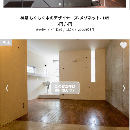
神泉 もくもく木のデザイナーズ-メゾネット-
105
-円 / -円
徒歩6分
44.41㎡
1LDK
2006年03月
FULL
〈
〉