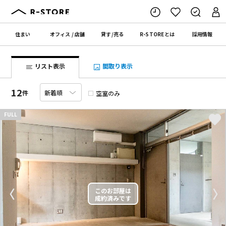
住まい
オフィス
/
店舗
貸す
/
売る
R-STORE
とは
採用情報
リスト表示
間取り表示
12
件
空室のみ
FULL
〈
〉