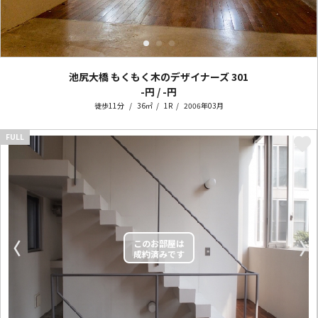
池尻大橋 もくもく木のデザイナーズ
301
-円 / -円
徒歩11分
36㎡
1R
2006年03月
FULL
〈
〉