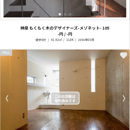
神泉 もくもく木のデザイナーズ-メゾネット-
105
-円 / -円
徒歩6分
41.92㎡
1LDK
2006年03月
FULL
〈
〉