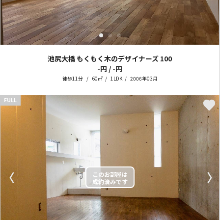
池尻大橋 もくもく木のデザイナーズ
100
-円 / -円
徒歩11分
60㎡
1LDK
2006年03月
FULL
〈
〉