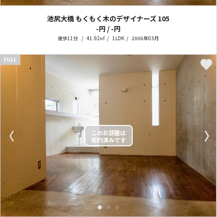
池尻大橋 もくもく木のデザイナーズ
105
-円 / -円
徒歩11分
41.92㎡
1LDK
2006年03月
FULL
〈
〉