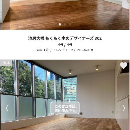
池尻大橋 もくもく木のデザイナーズ
302
-円 / -円
徒歩11分
32.22㎡
1R
2006年03月
FULL
〈
〉