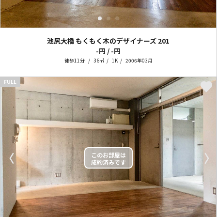
池尻大橋 もくもく木のデザイナーズ
201
-円 / -円
徒歩11分
36㎡
1K
2006年03月
FULL
〈
〉