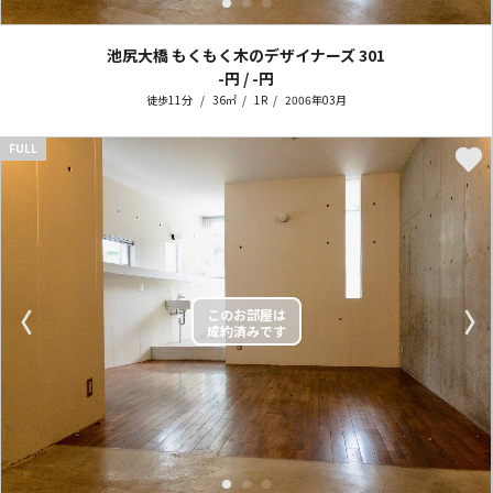
池尻大橋 もくもく木のデザイナーズ
301
-円 / -円
徒歩11分
36㎡
1R
2006年03月
FULL
〈
〉