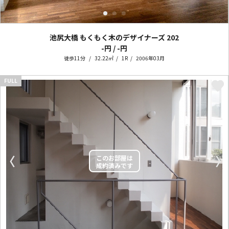
池尻大橋 もくもく木のデザイナーズ
202
-円 / -円
徒歩11分
32.22㎡
1R
2006年03月
FULL
〈
〉