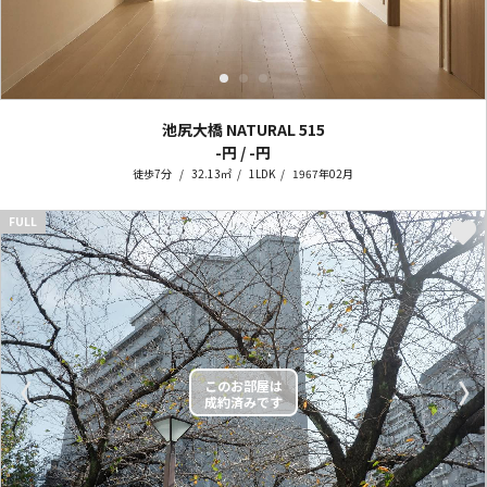
池尻大橋 NATURAL
515
-円 / -円
徒歩7分
32.13㎡
1LDK
1967年02月
FULL
〈
〉