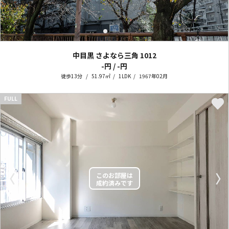
中目黒 さよなら三角
1012
-円 / -円
徒歩13分
51.97㎡
1LDK
1967年02月
FULL
〈
〉