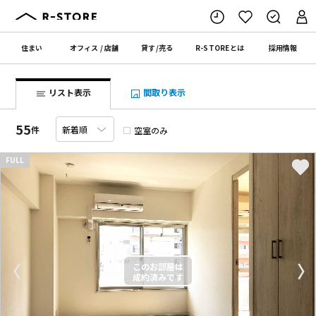
住まい
オフィス
/
店舗
貸す
/
売る
R-STORE
とは
採用情報
リスト表示
間取り表示
55
件
空室のみ
FULL
〈
〉