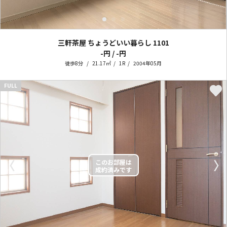
三軒茶屋 ちょうどいい暮らし
1101
-円 / -円
徒歩8分
21.17㎡
1R
2004年05月
FULL
〈
〉