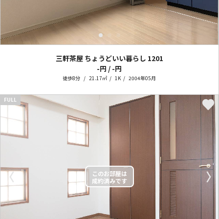
三軒茶屋 ちょうどいい暮らし
1201
-円 / -円
徒歩8分
21.17㎡
1K
2004年05月
FULL
〈
〉