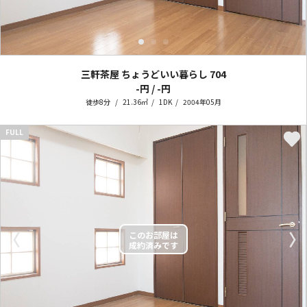
三軒茶屋 ちょうどいい暮らし
704
-円 / -円
徒歩8分
21.36㎡
1DK
2004年05月
FULL
〈
〉