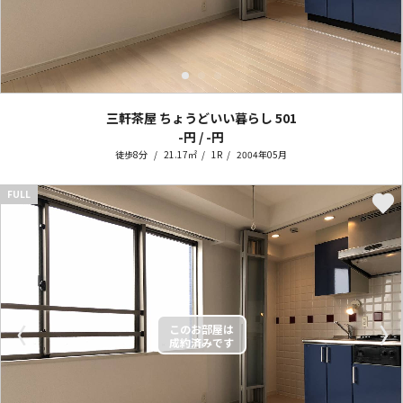
三軒茶屋 ちょうどいい暮らし
501
-円 / -円
徒歩8分
21.17㎡
1R
2004年05月
FULL
〈
〉