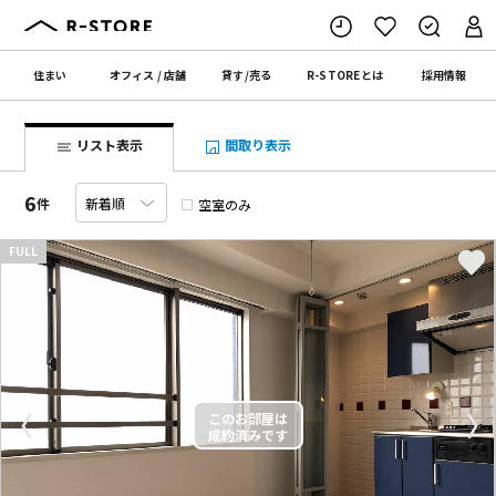
住まい
オフィス
/
店舗
貸す
/
売る
R-STORE
とは
採用情報
リスト表示
間取り表示
6
件
空室のみ
FULL
〈
〉