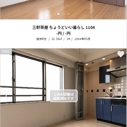
三軒茶屋 ちょうどいい暮らし
1104
-円 / -円
徒歩8分
21.36㎡
1K
2004年05月
FULL
〈
〉