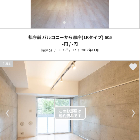
都庁前 バルコニーから都庁(1Kタイプ)
605
-円 / -円
徒歩6分
30.7㎡
1K
2017年11月
FULL
〈
〉