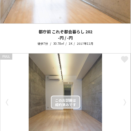
都庁前 これぞ都会暮らし
202
-円 / -円
徒歩7分
30.78㎡
1K
2017年11月
FULL
〈
〉