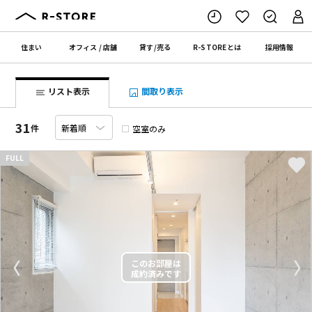
住まい
オフィス
/
店舗
貸す
/
売る
R-STORE
とは
採用情報
リスト表示
間取り表示
31
件
空室のみ
FULL
〈
〉