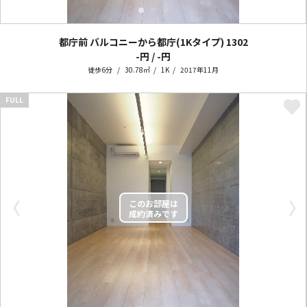
都庁前 バルコニーから都庁(1Kタイプ)
1302
-円 / -円
徒歩6分
30.78㎡
1K
2017年11月
FULL
〈
〉