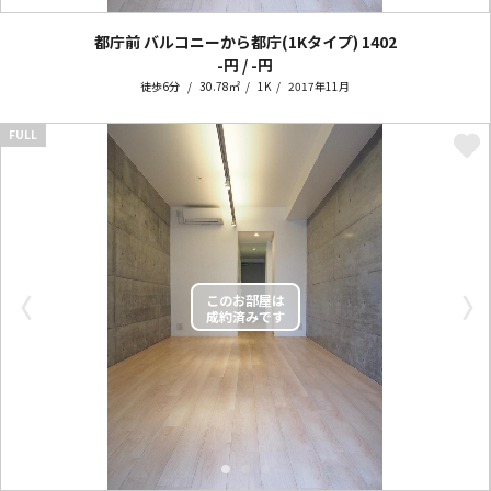
都庁前 バルコニーから都庁(1Kタイプ)
1402
-円 / -円
徒歩6分
30.78㎡
1K
2017年11月
FULL
〈
〉