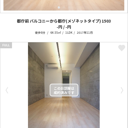
都庁前 バルコニーから都庁(メゾネットタイプ)
1503
-円 / -円
徒歩6分
64.55㎡
1LDK
2017年11月
FULL
〈
〉