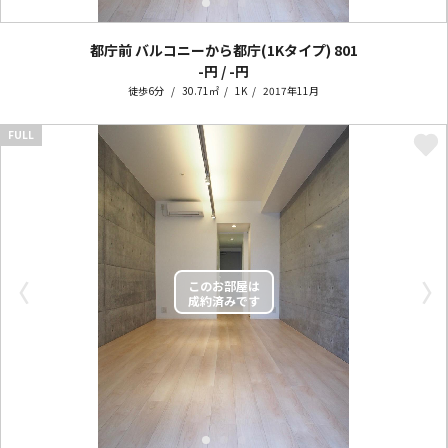
都庁前 バルコニーから都庁(1Kタイプ)
801
-円 / -円
徒歩6分
30.71㎡
1K
2017年11月
FULL
〈
〉