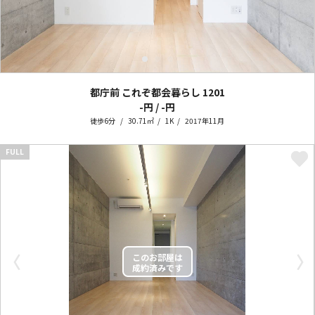
都庁前 これぞ都会暮らし
1201
-円 / -円
徒歩6分
30.71㎡
1K
2017年11月
FULL
〈
〉