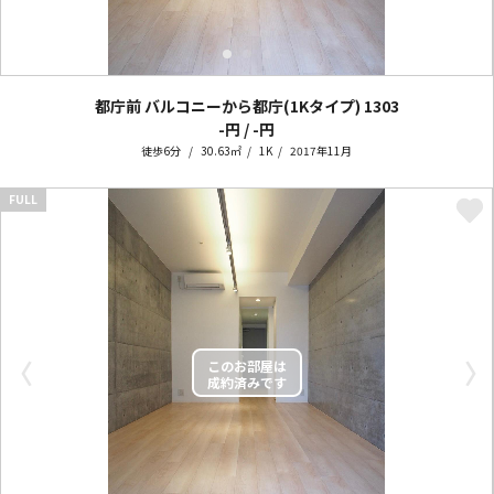
都庁前 バルコニーから都庁(1Kタイプ)
1303
-円 / -円
徒歩6分
30.63㎡
1K
2017年11月
FULL
〈
〉