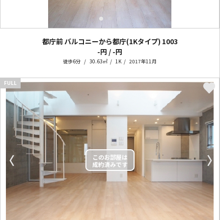
都庁前 バルコニーから都庁(1Kタイプ)
1003
-円 / -円
徒歩6分
30.63㎡
1K
2017年11月
FULL
〈
〉