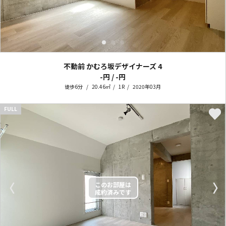
不動前 かむろ坂デザイナーズ
4
-円 / -円
徒歩6分
20.46㎡
1R
2020年03月
FULL
〈
〉