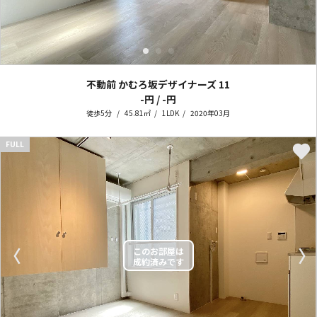
不動前 かむろ坂デザイナーズ
11
-円 / -円
徒歩5分
45.81㎡
1LDK
2020年03月
FULL
〈
〉