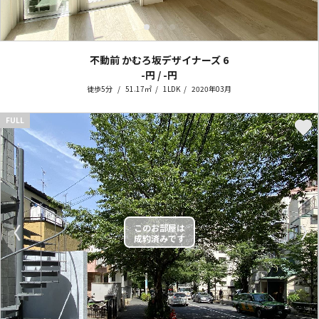
不動前 かむろ坂デザイナーズ
6
-円 / -円
徒歩5分
51.17㎡
1LDK
2020年03月
FULL
〈
〉