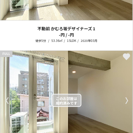
不動前 かむろ坂デザイナーズ
1
-円 / -円
徒歩5分
53.36㎡
1SLDK
2020年03月
FULL
〈
〉