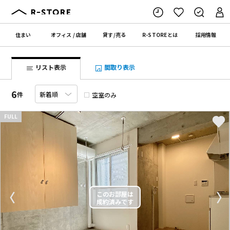
住まい
オフィス
/
店舗
貸す
/
売る
R-STORE
とは
採用情報
リスト表示
間取り表示
6
件
空室のみ
FULL
〈
〉