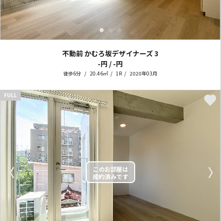
不動前 かむろ坂デザイナーズ
3
-円 / -円
徒歩6分
20.46㎡
1R
2020年03月
FULL
〈
〉