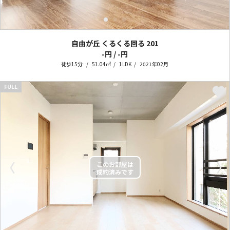
自由が丘 くるくる回る
201
-円 / -円
徒歩15分
51.04㎡
1LDK
2021年02月
FULL
〈
〉