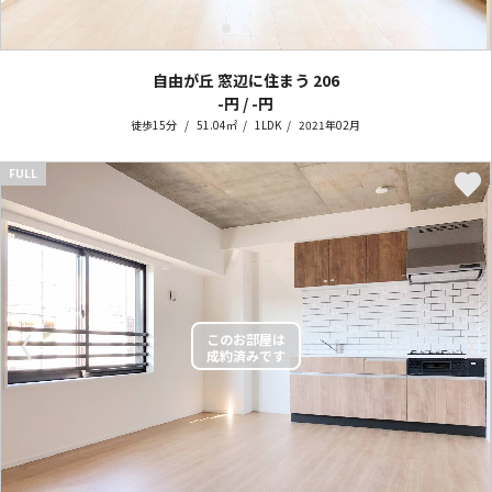
自由が丘 窓辺に住まう
206
-円 / -円
徒歩15分
51.04㎡
1LDK
2021年02月
FULL
〈
〉