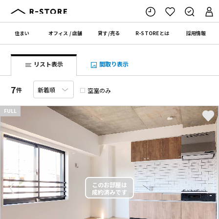
住まい
オフィス
/
店舗
貸す
/
売る
R-STORE
とは
採用情報
リスト表示
間取り表示
7
件
空室のみ
FULL
〈
〉