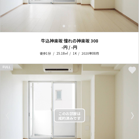
牛込神楽坂 憧れの神楽坂
308
-円 / -円
徒歩1分
25.18㎡
1K
2020年08月
FULL
〈
〉