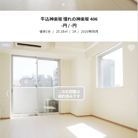
牛込神楽坂 憧れの神楽坂
406
-円 / -円
徒歩1分
25.18㎡
1K
2020年08月
FULL
〈
〉