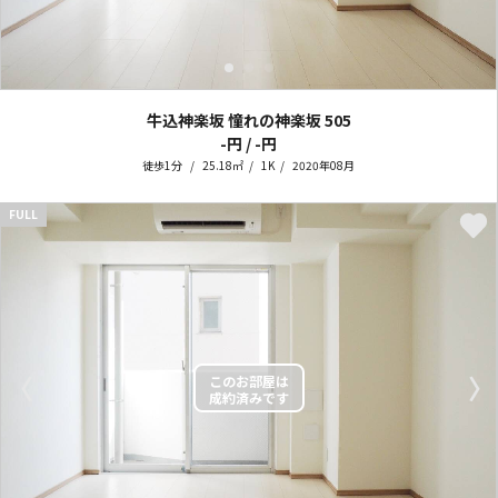
牛込神楽坂 憧れの神楽坂
505
-円 / -円
徒歩1分
25.18㎡
1K
2020年08月
FULL
〈
〉