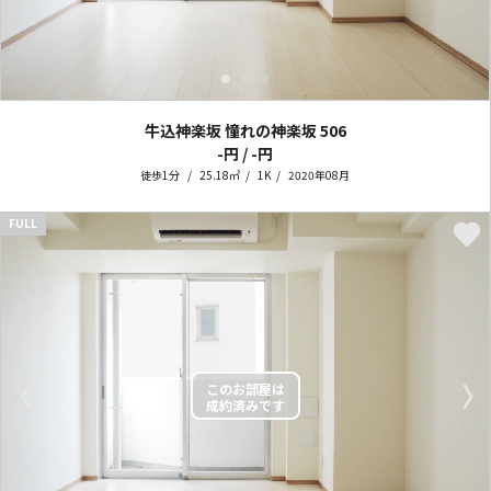
牛込神楽坂 憧れの神楽坂
506
-円 / -円
徒歩1分
25.18㎡
1K
2020年08月
FULL
〈
〉