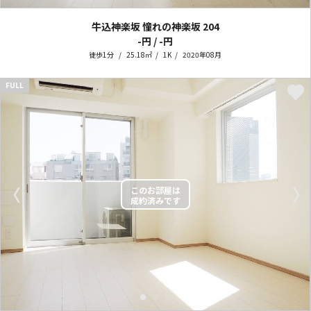
牛込神楽坂 憧れの神楽坂
204
-円 / -円
徒歩1分
25.18㎡
1K
2020年08月
FULL
〈
〉