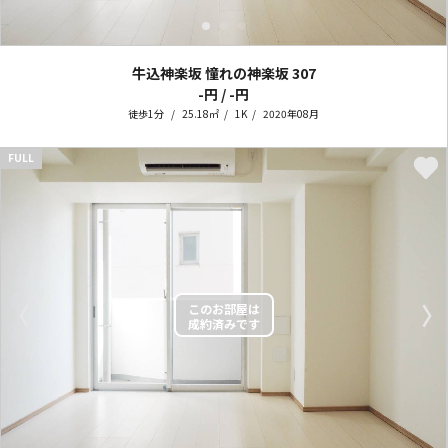
牛込神楽坂 憧れの神楽坂
307
-円 / -円
徒歩1分
25.18㎡
1K
2020年08月
FULL
〈
〉