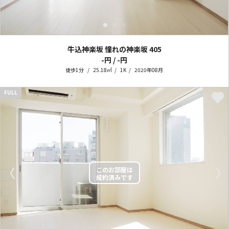
牛込神楽坂 憧れの神楽坂
405
-円 / -円
徒歩1分
25.18㎡
1K
2020年08月
FULL
〈
〉