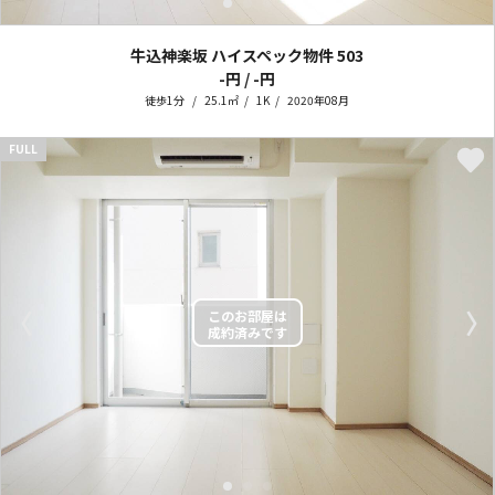
牛込神楽坂 ハイスペック物件
503
-円 / -円
徒歩1分
25.1㎡
1K
2020年08月
FULL
〈
〉