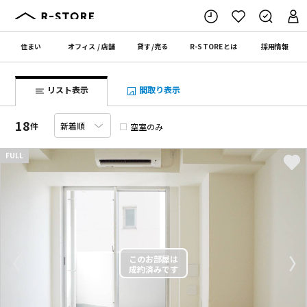
住まい
オフィス
/
店舗
貸す
/
売る
R-STORE
とは
採用情報
リスト表示
間取り表示
18
件
空室のみ
FULL
〈
〉