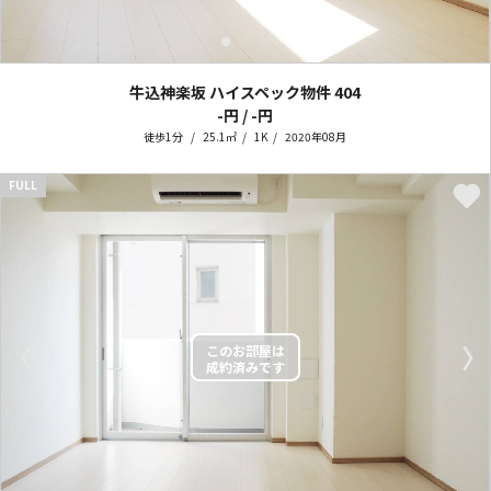
牛込神楽坂 ハイスペック物件
404
-円 / -円
徒歩1分
25.1㎡
1K
2020年08月
FULL
〈
〉