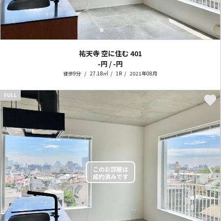
祐天寺 空に住む
401
-円 / -円
徒歩9分
27.18㎡
1R
2021年08月
FULL
〈
〉