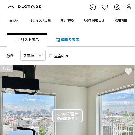
住まい
オフィス
/
店舗
貸す
/
売る
R-STORE
とは
採用情報
リスト表示
間取り表示
5
件
空室のみ
FULL
〈
〉