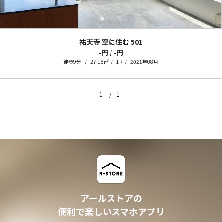
祐天寺 空に住む
501
-円 / -円
徒歩9分
27.18㎡
1R
2021年08月
1
1
アールストアの
便利で楽しいスマホアプリ