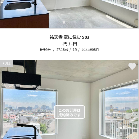
祐天寺 空に住む
503
-円 / -円
徒歩9分
27.18㎡
1R
2021年08月
FULL
〈
〉