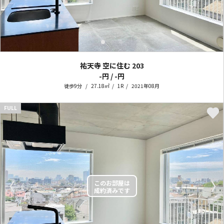
祐天寺 空に住む
203
-円 / -円
徒歩9分
27.18㎡
1R
2021年08月
FULL
〈
〉