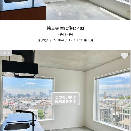
祐天寺 空に住む
402
-円 / -円
徒歩9分
27.18㎡
1R
2021年08月
FULL
〈
〉