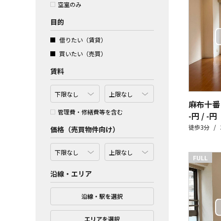
空室のみ
目的
借りたい（賃貸）
買いたい（売買）
賃料
麻布十番
管理費・修繕費等を含む
-円 / -円
徒歩3分
価格（売買物件向け）
FULL
沿線・エリア
沿線・駅を選択
エリアを選択