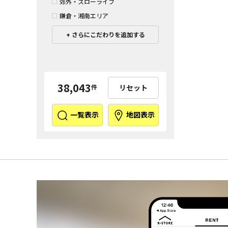
郊外・スローライフ
鎌倉・湘南エリア
さらにこだわりを追加する
38,043
リセット
件
一覧表示
地図表示