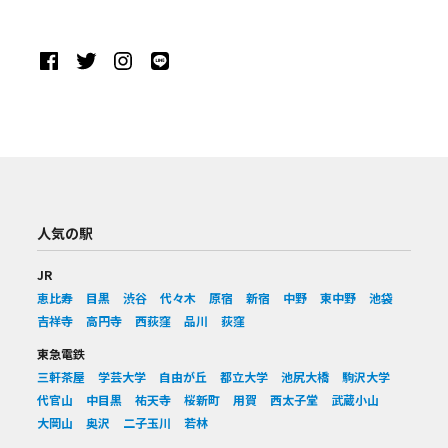
人気の駅
JR
恵比寿
目黒
渋谷
代々木
原宿
新宿
中野
東中野
池袋
吉祥寺
高円寺
西荻窪
品川
荻窪
東急電鉄
三軒茶屋
学芸大学
自由が丘
都立大学
池尻大橋
駒沢大学
代官山
中目黒
祐天寺
桜新町
用賀
西太子堂
武蔵小山
大岡山
奥沢
二子玉川
若林