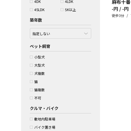
麻布十番
4DK
4LDK
-円 / -円
4SLDK
5K以上
徒歩3分
築年数
ペット飼育
小型犬
大型犬
犬複数
猫
猫複数
不可
クルマ・バイク
敷地内駐車場
バイク置き場