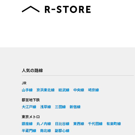
人気の路線
JR
山手線
京浜東北線
総武線
中央線
埼京線
都営地下鉄
大江戸線
浅草線
三田線
新宿線
東京メトロ
銀座線
丸ノ内線
日比谷線
東西線
千代田線
有楽町線
半蔵門線
南北線
副都心線