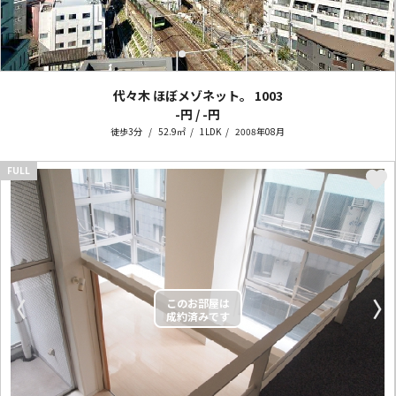
代々木 ほぼメゾネット。
1003
-円 / -円
徒歩3分
52.9㎡
1LDK
2008年08月
FULL
〈
〉