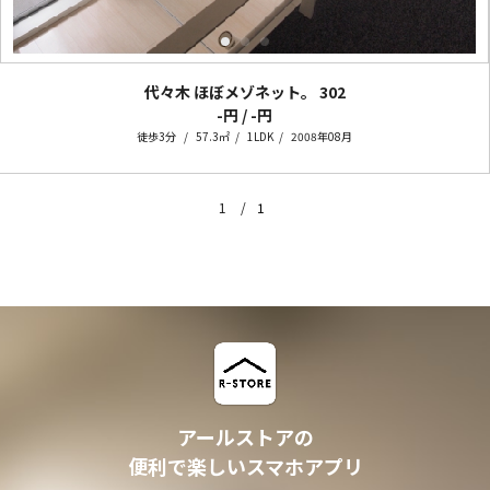
代々木 ほぼメゾネット。
302
-円 / -円
徒歩3分
57.3㎡
1LDK
2008年08月
1
1
アールストアの
便利で楽しいスマホアプリ