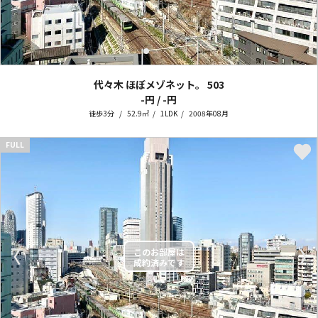
代々木 ほぼメゾネット。
503
-円 / -円
徒歩3分
52.9㎡
1LDK
2008年08月
FULL
〈
〉