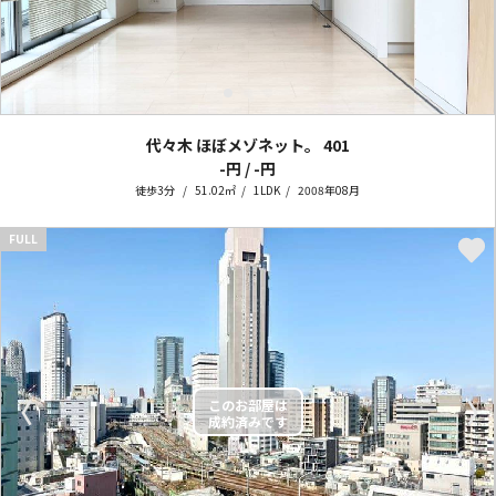
代々木 ほぼメゾネット。
401
-円 / -円
徒歩3分
51.02㎡
1LDK
2008年08月
FULL
〈
〉