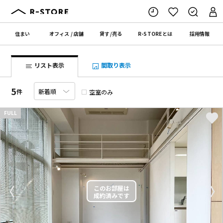
住まい
オフィス
/
店舗
貸す
/
売る
R-STORE
とは
採用情報
リスト表示
間取り表示
5
件
空室のみ
FULL
〈
〉