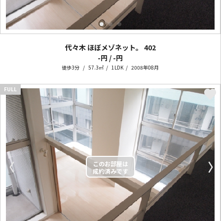
代々木 ほぼメゾネット。
402
-円 / -円
徒歩3分
57.3㎡
1LDK
2008年08月
FULL
〈
〉