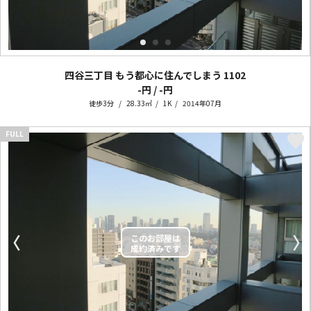
四谷三丁目 もう都心に住んでしまう
1102
-円 / -円
徒歩3分
28.33㎡
1K
2014年07月
FULL
〈
〉