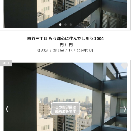
四谷三丁目 もう都心に住んでしまう
1004
-円 / -円
徒歩3分
28.33㎡
1K
2014年07月
FULL
〈
〉