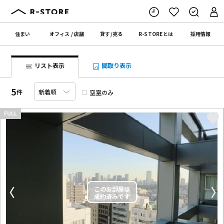
住まい
オフィス
/
店舗
貸す
/
売る
R-STORE
とは
採用情報
リスト表示
間取り表示
5
件
空室のみ
FULL
〈
〉