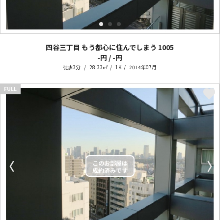
四谷三丁目 もう都心に住んでしまう
1005
-円 / -円
徒歩3分
28.33㎡
1K
2014年07月
FULL
〈
〉