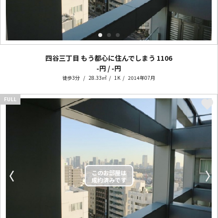
四谷三丁目 もう都心に住んでしまう
1106
-円 / -円
徒歩3分
28.33㎡
1K
2014年07月
FULL
〈
〉